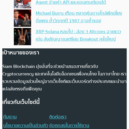
Agent จ่ายค่า API และคอนเทนต์เองได้
Michael Burry เตือน ตลาดหุ้นอาจใกล้พีคเสี่ยง
ดิ่งแรง ย้ำวิกฤตปี 1987 อาจซ้ำรอย
XRP-Solana หลบไป : ส่อง 3 Altcoins ฉายแวว
เด่น ส่งสัญญาณเตรียม Breakout ครั้งใหญ่
เป้าหมายของเรา
Siam Blockchain มุ่งมั่นที่จะช่วยนำเสนอสารเกี่ยวกับ
Cryptocurrency และเทคโนโลยีบล็อกเชนเพื่อคนไทย ในภาษาไทย เรา
รวบรวมข้อมูลส่วนใหญ่จากเว็บไซต์และเว็บบอร์ดต่างประเทศและนำมา
แปลส่งตรงถึงฟีดคุณ
เกี่ยวกับเว็บไซต์นี้
ทีมงาน
ติดต่อเรา
นโยบายความเป็นส่วนตัว
ข้อตกลงในการใช้งาน