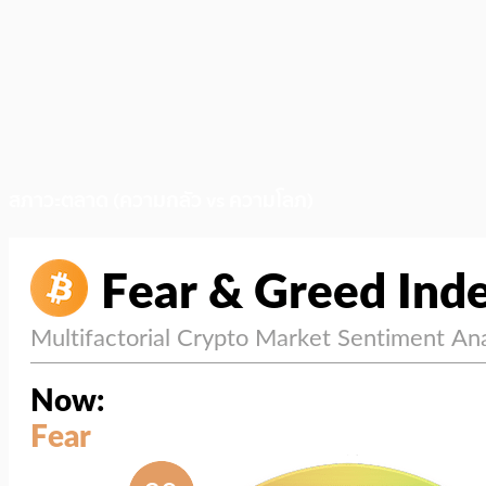
สภาวะตลาด (ความกลัว vs ความโลภ)