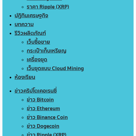
ราคา Ripple (XRP)
ปฏิทินเศรษฐกิจ
บทความ
รีวิวผลิตภัณฑ์
เว็บซื้อขาย
กระเป๋าเก็บเหรียญ
เครื่องขุด
เว็บขุดแบบ Cloud Mining
ห้องเรียน
ข่าวคริปโตเคอเรนซี่
ข่าว Bitcoin
ข่าว Ethereum
ข่าว Binance Coin
ข่าว Dogecoin
ข่าว Ripple (XRP)