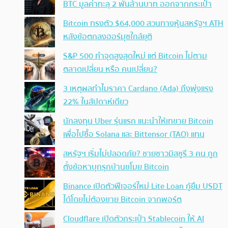
BTC มูลค่าทะลุ 2 พันล้านบาท ออกจากกระเป๋า
Bitcoin ทรงตัว $64,000 สวนทางหุ้นสหรัฐฯ ATH
หลังข้อตกลงฮอร์มุซใกล้ยุติ
S&P 500 ทำจุดสูงสุดใหม่ แต่ Bitcoin ไม่ตาม
ตลาดเปลี่ยน หรือ คนเปลี่ยน?
3 เหตุผลทำไมราคา Cardano (Ada) ถึงพุ่งแรง
22% ในสัปดาห์เดียว
นักลงทุน Uber รุ่นแรก แนะนำให้เทขาย Bitcoin
เพื่อไปซื้อ Solana และ Bittensor (TAO) แทน
สหรัฐฯ เริ่มไม่ปลอดภัย? ชายชาวมิสซูรี 3 คน ถูก
ตั้งข้อหาบุกรุกบ้านขโมย Bitcoin
Binance เปิดตัวฟีเจอร์ใหม่ Lite Loan กู้ยืม USDT
ได้โดยไม่ต้องขาย Bitcoin จากพอร์ต
Cloudflare เปิดตัวกระเป๋า Stablecoin ให้ AI