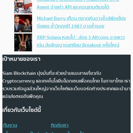
Agent จ่ายค่า API และคอนเทนต์เองได้
Michael Burry เตือน ตลาดหุ้นอาจใกล้พีคเสี่ยง
ดิ่งแรง ย้ำวิกฤตปี 1987 อาจซ้ำรอย
XRP-Solana หลบไป : ส่อง 3 Altcoins ฉายแวว
เด่น ส่งสัญญาณเตรียม Breakout ครั้งใหญ่
เป้าหมายของเรา
Siam Blockchain มุ่งมั่นที่จะช่วยนำเสนอสารเกี่ยวกับ
Cryptocurrency และเทคโนโลยีบล็อกเชนเพื่อคนไทย ในภาษาไทย เรา
รวบรวมข้อมูลส่วนใหญ่จากเว็บไซต์และเว็บบอร์ดต่างประเทศและนำมา
แปลส่งตรงถึงฟีดคุณ
เกี่ยวกับเว็บไซต์นี้
ทีมงาน
ติดต่อเรา