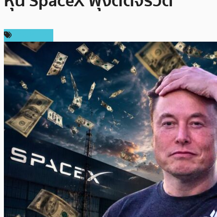
หุ้น SpaceX พุ่งติดจรวด
ต่างประเทศ