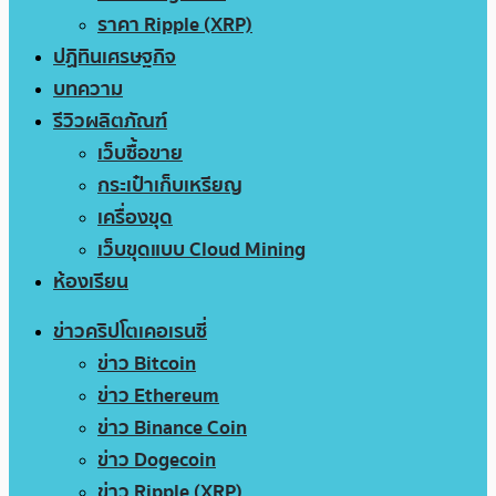
ราคา Ripple (XRP)
ปฏิทินเศรษฐกิจ
บทความ
รีวิวผลิตภัณฑ์
เว็บซื้อขาย
กระเป๋าเก็บเหรียญ
เครื่องขุด
เว็บขุดแบบ Cloud Mining
ห้องเรียน
ข่าวคริปโตเคอเรนซี่
ข่าว Bitcoin
ข่าว Ethereum
ข่าว Binance Coin
ข่าว Dogecoin
ข่าว Ripple (XRP)