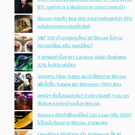
BTC มูลค่าทะลุ 2 พันล้านบาท ออกจากกระเป๋า
Bitcoin ทรงตัว $64,000 สวนทางหุ้นสหรัฐฯ ATH
หลังข้อตกลงฮอร์มุซใกล้ยุติ
S&P 500 ทำจุดสูงสุดใหม่ แต่ Bitcoin ไม่ตาม
ตลาดเปลี่ยน หรือ คนเปลี่ยน?
3 เหตุผลทำไมราคา Cardano (Ada) ถึงพุ่งแรง
22% ในสัปดาห์เดียว
นักลงทุน Uber รุ่นแรก แนะนำให้เทขาย Bitcoin
เพื่อไปซื้อ Solana และ Bittensor (TAO) แทน
สหรัฐฯ เริ่มไม่ปลอดภัย? ชายชาวมิสซูรี 3 คน ถูก
ตั้งข้อหาบุกรุกบ้านขโมย Bitcoin
Binance เปิดตัวฟีเจอร์ใหม่ Lite Loan กู้ยืม USDT
ได้โดยไม่ต้องขาย Bitcoin จากพอร์ต
Cloudflare เปิดตัวกระเป๋า Stablecoin ให้ AI