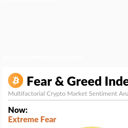
สภาวะตลาด (ความกลัว vs ความโลภ)