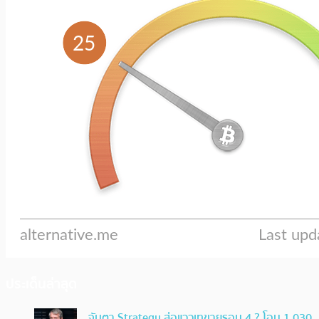
ประเด็นล่าสุด
จับตา Strategy ส่อแววเทขายรอบ 4 ? โอน 1,030