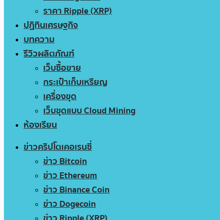
ราคา Ripple (XRP)
ปฏิทินเศรษฐกิจ
บทความ
รีวิวผลิตภัณฑ์
เว็บซื้อขาย
กระเป๋าเก็บเหรียญ
เครื่องขุด
เว็บขุดแบบ Cloud Mining
ห้องเรียน
ข่าวคริปโตเคอเรนซี่
ข่าว Bitcoin
ข่าว Ethereum
ข่าว Binance Coin
ข่าว Dogecoin
ข่าว Ripple (XRP)