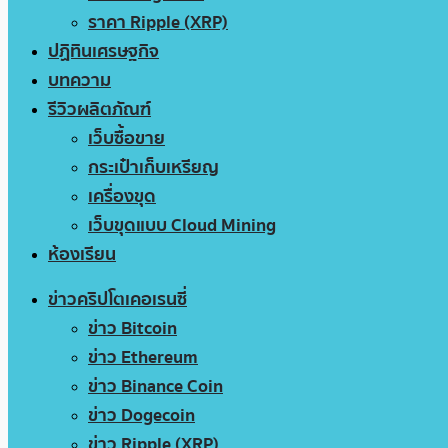
ราคา Ripple (XRP)
ปฏิทินเศรษฐกิจ
บทความ
รีวิวผลิตภัณฑ์
เว็บซื้อขาย
กระเป๋าเก็บเหรียญ
เครื่องขุด
เว็บขุดแบบ Cloud Mining
ห้องเรียน
ข่าวคริปโตเคอเรนซี่
ข่าว Bitcoin
ข่าว Ethereum
ข่าว Binance Coin
ข่าว Dogecoin
ข่าว Ripple (XRP)