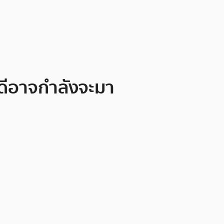
วดีอาจกำลังจะมา