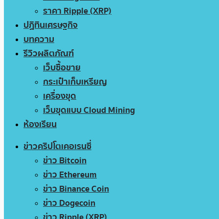
ราคา Ripple (XRP)
ปฏิทินเศรษฐกิจ
บทความ
รีวิวผลิตภัณฑ์
เว็บซื้อขาย
กระเป๋าเก็บเหรียญ
เครื่องขุด
เว็บขุดแบบ Cloud Mining
ห้องเรียน
ข่าวคริปโตเคอเรนซี่
ข่าว Bitcoin
ข่าว Ethereum
ข่าว Binance Coin
ข่าว Dogecoin
ข่าว Ripple (XRP)