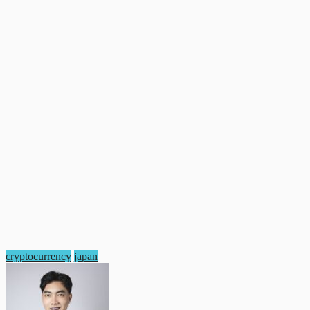
cryptocurrency
japan