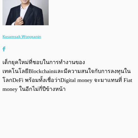
Kasamsak Wongsanin
เด็กยุคใหม่ที่ชอบในการทำงานของ
เทคโนโลยีBlockchainและมีความสนใจกับการลงทุนใน
โลกDeFi พร้อมทั้งเชื่อว่าDigital money จะมาแทนที่ Fiat
money ในอีกไม่กี่ปีข้างหน้า