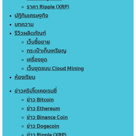
ราคา Ripple (XRP)
ปฏิทินเศรษฐกิจ
บทความ
รีวิวผลิตภัณฑ์
เว็บซื้อขาย
กระเป๋าเก็บเหรียญ
เครื่องขุด
เว็บขุดแบบ Cloud Mining
ห้องเรียน
ข่าวคริปโตเคอเรนซี่
ข่าว Bitcoin
ข่าว Ethereum
ข่าว Binance Coin
ข่าว Dogecoin
ข่าว Ripple (XRP)