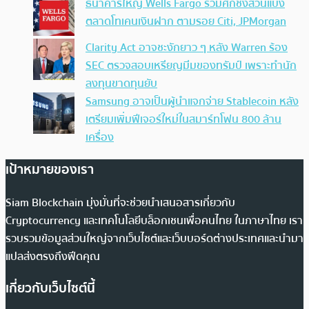
ธนาคารใหญ่ Wells Fargo ร่วมศึกชิงส่วนแบ่ง
ตลาดโทเคนเงินฝาก ตามรอย Citi, JPMorgan
Clarity Act อาจชะงักยาว ๆ หลัง Warren ร้อง
SEC ตรวจสอบเหรียญมีมของทรัมป์ เพราะทำนัก
ลงทุนขาดทุนยับ
Samsung อาจเป็นผู้นำแจกจ่าย Stablecoin หลัง
เตรียมเพิ่มฟีเจอร์ใหม่ในสมาร์ทโฟน 800 ล้าน
เครื่อง
เป้าหมายของเรา
Siam Blockchain มุ่งมั่นที่จะช่วยนำเสนอสารเกี่ยวกับ
Cryptocurrency และเทคโนโลยีบล็อกเชนเพื่อคนไทย ในภาษาไทย เรา
รวบรวมข้อมูลส่วนใหญ่จากเว็บไซต์และเว็บบอร์ดต่างประเทศและนำมา
แปลส่งตรงถึงฟีดคุณ
เกี่ยวกับเว็บไซต์นี้