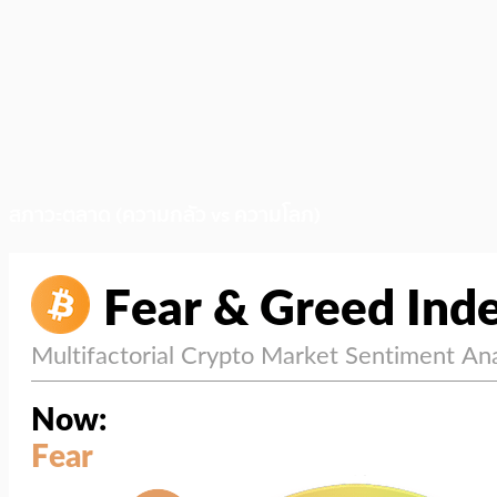
สภาวะตลาด (ความกลัว vs ความโลภ)