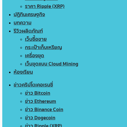
ราคา Ripple (XRP)
ปฏิทินเศรษฐกิจ
บทความ
รีวิวผลิตภัณฑ์
เว็บซื้อขาย
กระเป๋าเก็บเหรียญ
เครื่องขุด
เว็บขุดแบบ Cloud Mining
ห้องเรียน
ข่าวคริปโตเคอเรนซี่
ข่าว Bitcoin
ข่าว Ethereum
ข่าว Binance Coin
ข่าว Dogecoin
ข่าว Ripple (XRP)