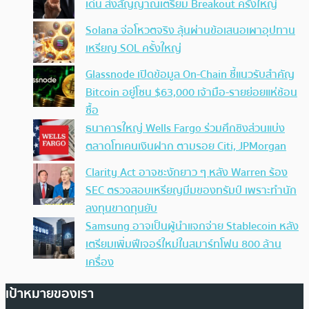
เด่น ส่งสัญญาณเตรียม Breakout ครั้งใหญ่
Solana จ่อโหวตจริง ลุ้นผ่านข้อเสนอเผาอุปทาน
เหรียญ SOL ครั้งใหญ่
Glassnode เปิดข้อมูล On-Chain ชี้แนวรับสำคัญ
Bitcoin อยู่โซน $63,000 เจ้ามือ-รายย่อยแห่ช้อน
ซื้อ
ธนาคารใหญ่ Wells Fargo ร่วมศึกชิงส่วนแบ่ง
ตลาดโทเคนเงินฝาก ตามรอย Citi, JPMorgan
Clarity Act อาจชะงักยาว ๆ หลัง Warren ร้อง
SEC ตรวจสอบเหรียญมีมของทรัมป์ เพราะทำนัก
ลงทุนขาดทุนยับ
Samsung อาจเป็นผู้นำแจกจ่าย Stablecoin หลัง
เตรียมเพิ่มฟีเจอร์ใหม่ในสมาร์ทโฟน 800 ล้าน
เครื่อง
เป้าหมายของเรา