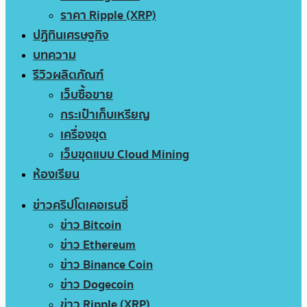
ราคา Ripple (XRP)
ปฏิทินเศรษฐกิจ
บทความ
รีวิวผลิตภัณฑ์
เว็บซื้อขาย
กระเป๋าเก็บเหรียญ
เครื่องขุด
เว็บขุดแบบ Cloud Mining
ห้องเรียน
ข่าวคริปโตเคอเรนซี่
ข่าว Bitcoin
ข่าว Ethereum
ข่าว Binance Coin
ข่าว Dogecoin
ข่าว Ripple (XRP)