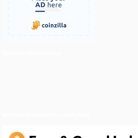
ติดตามเราบน Facebook
สภาวะตลาด (ความกลัว vs ความโลภ)