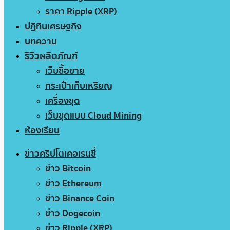
ราคา Ripple (XRP)
ปฏิทินเศรษฐกิจ
บทความ
รีวิวผลิตภัณฑ์
เว็บซื้อขาย
กระเป๋าเก็บเหรียญ
เครื่องขุด
เว็บขุดแบบ Cloud Mining
ห้องเรียน
ข่าวคริปโตเคอเรนซี่
ข่าว Bitcoin
ข่าว Ethereum
ข่าว Binance Coin
ข่าว Dogecoin
ข่าว Ripple (XRP)