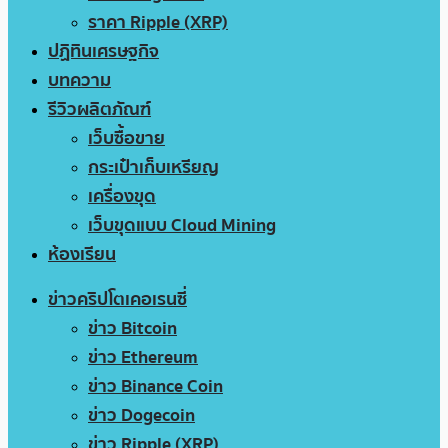
ราคา Ripple (XRP)
ปฏิทินเศรษฐกิจ
บทความ
รีวิวผลิตภัณฑ์
เว็บซื้อขาย
กระเป๋าเก็บเหรียญ
เครื่องขุด
เว็บขุดแบบ Cloud Mining
ห้องเรียน
ข่าวคริปโตเคอเรนซี่
ข่าว Bitcoin
ข่าว Ethereum
ข่าว Binance Coin
ข่าว Dogecoin
ข่าว Ripple (XRP)