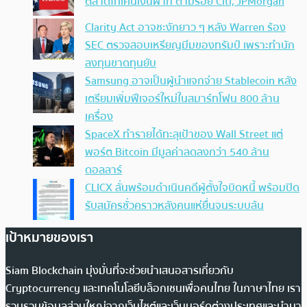
ตลาดโทเคนเงินฝาก ตามรอย Citi, JPMorgan
Clarity Act อาจชะงักยาว ๆ หลัง Warren ร้อง
SEC ตรวจสอบเหรียญมีมของทรัมป์ เพราะทำนัก
ลงทุนขาดทุนยับ
Samsung อาจเป็นผู้นำแจกจ่าย Stablecoin หลัง
เตรียมเพิ่มฟีเจอร์ใหม่ในสมาร์ทโฟน 800 ล้าน
เครื่อง
SpaceX ทำรายได้ทะลุเป้าของ Wall Street แต่
พอร์ต Bitcoin มีมูลค่าลดลงกว่า 540 ล้าน
ดอลลาร์
CLICX ลั่นพร้อมดำเนินคดีผู้ตั้งใจบิดหนี้ พร้อมปิด
รับสมัครชั่วคราวหลังคนแห่ยื่นจนระบบล้น
เป้าหมายของเรา
Siam Blockchain มุ่งมั่นที่จะช่วยนำเสนอสารเกี่ยวกับ
Cryptocurrency และเทคโนโลยีบล็อกเชนเพื่อคนไทย ในภาษาไทย เรา
รวบรวมข้อมูลส่วนใหญ่จากเว็บไซต์และเว็บบอร์ดต่างประเทศและนำมา