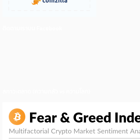
ติดตามเราบน Facebook
สภาวะตลาด (ความกลัว vs ความโลภ)