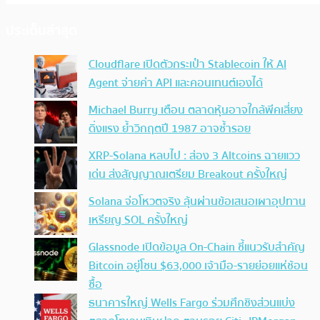
ประเด็นล่าสุด
Cloudflare เปิดตัวกระเป๋า Stablecoin ให้ AI
Agent จ่ายค่า API และคอนเทนต์เองได้
Michael Burry เตือน ตลาดหุ้นอาจใกล้พีคเสี่ยง
ดิ่งแรง ย้ำวิกฤตปี 1987 อาจซ้ำรอย
XRP-Solana หลบไป : ส่อง 3 Altcoins ฉายแวว
เด่น ส่งสัญญาณเตรียม Breakout ครั้งใหญ่
Solana จ่อโหวตจริง ลุ้นผ่านข้อเสนอเผาอุปทาน
เหรียญ SOL ครั้งใหญ่
Glassnode เปิดข้อมูล On-Chain ชี้แนวรับสำคัญ
Bitcoin อยู่โซน $63,000 เจ้ามือ-รายย่อยแห่ช้อน
ซื้อ
ธนาคารใหญ่ Wells Fargo ร่วมศึกชิงส่วนแบ่ง