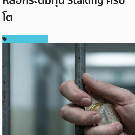
หลอกระดมทุน Staking คริป
โต
ข่าวคริปโตเคอเรนซี่