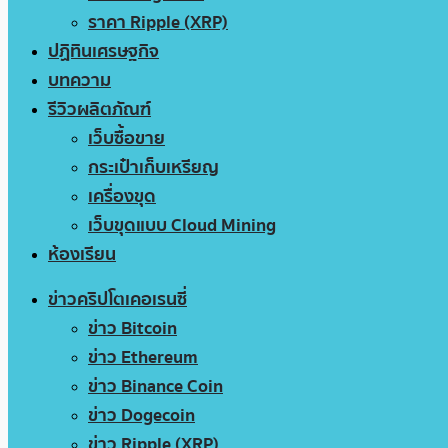
ราคา Ripple (XRP)
ปฏิทินเศรษฐกิจ
บทความ
รีวิวผลิตภัณฑ์
เว็บซื้อขาย
กระเป๋าเก็บเหรียญ
เครื่องขุด
เว็บขุดแบบ Cloud Mining
ห้องเรียน
ข่าวคริปโตเคอเรนซี่
ข่าว Bitcoin
ข่าว Ethereum
ข่าว Binance Coin
ข่าว Dogecoin
ข่าว Ripple (XRP)