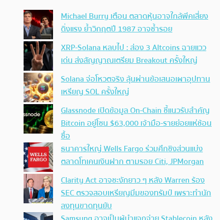
Michael Burry เตือน ตลาดหุ้นอาจใกล้พีคเสี่ยง
ดิ่งแรง ย้ำวิกฤตปี 1987 อาจซ้ำรอย
XRP-Solana หลบไป : ส่อง 3 Altcoins ฉายแวว
เด่น ส่งสัญญาณเตรียม Breakout ครั้งใหญ่
Solana จ่อโหวตจริง ลุ้นผ่านข้อเสนอเผาอุปทาน
เหรียญ SOL ครั้งใหญ่
Glassnode เปิดข้อมูล On-Chain ชี้แนวรับสำคัญ
Bitcoin อยู่โซน $63,000 เจ้ามือ-รายย่อยแห่ช้อน
ซื้อ
ธนาคารใหญ่ Wells Fargo ร่วมศึกชิงส่วนแบ่ง
ตลาดโทเคนเงินฝาก ตามรอย Citi, JPMorgan
Clarity Act อาจชะงักยาว ๆ หลัง Warren ร้อง
SEC ตรวจสอบเหรียญมีมของทรัมป์ เพราะทำนัก
ลงทุนขาดทุนยับ
Samsung อาจเป็นผู้นำแจกจ่าย Stablecoin หลัง