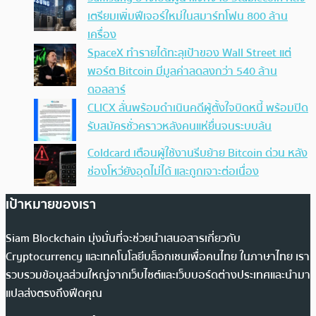
เตรียมเพิ่มฟีเจอร์ใหม่ในสมาร์ทโฟน 800 ล้าน
เครื่อง
SpaceX ทำรายได้ทะลุเป้าของ Wall Street แต่
พอร์ต Bitcoin มีมูลค่าลดลงกว่า 540 ล้าน
ดอลลาร์
CLICX ลั่นพร้อมดำเนินคดีผู้ตั้งใจบิดหนี้ พร้อมปิด
รับสมัครชั่วคราวหลังคนแห่ยื่นจนระบบล้น
Coldcard เตือนผู้ใช้งานรีบย้าย Bitcoin ด่วน หลัง
ช่องโหว่ยังอุดไม่ได้ และถูกเจาะต่อเนื่อง
เป้าหมายของเรา
Siam Blockchain มุ่งมั่นที่จะช่วยนำเสนอสารเกี่ยวกับ
Cryptocurrency และเทคโนโลยีบล็อกเชนเพื่อคนไทย ในภาษาไทย เรา
รวบรวมข้อมูลส่วนใหญ่จากเว็บไซต์และเว็บบอร์ดต่างประเทศและนำมา
แปลส่งตรงถึงฟีดคุณ