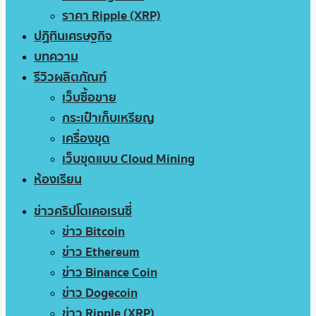
ราคา Ripple (XRP)
ปฏิทินเศรษฐกิจ
บทความ
รีวิวผลิตภัณฑ์
เว็บซื้อขาย
กระเป๋าเก็บเหรียญ
เครื่องขุด
เว็บขุดแบบ Cloud Mining
ห้องเรียน
ข่าวคริปโตเคอเรนซี่
ข่าว Bitcoin
ข่าว Ethereum
ข่าว Binance Coin
ข่าว Dogecoin
ข่าว Ripple (XRP)