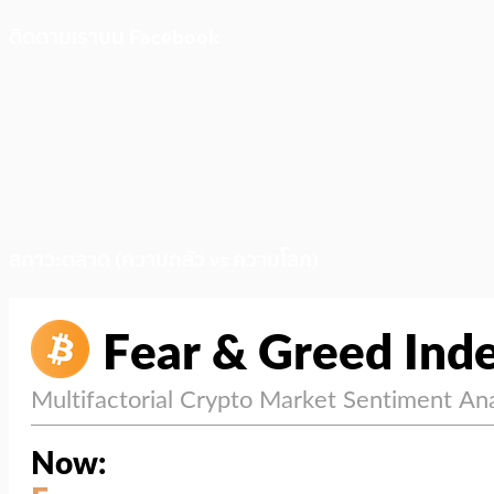
ติดตามเราบน Facebook
สภาวะตลาด (ความกลัว vs ความโลภ)