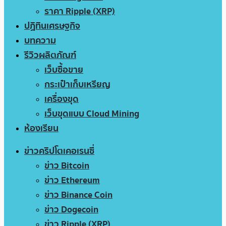
ราคา Ripple (XRP)
ปฏิทินเศรษฐกิจ
บทความ
รีวิวผลิตภัณฑ์
เว็บซื้อขาย
กระเป๋าเก็บเหรียญ
เครื่องขุด
เว็บขุดแบบ Cloud Mining
ห้องเรียน
ข่าวคริปโตเคอเรนซี่
ข่าว Bitcoin
ข่าว Ethereum
ข่าว Binance Coin
ข่าว Dogecoin
ข่าว Ripple (XRP)