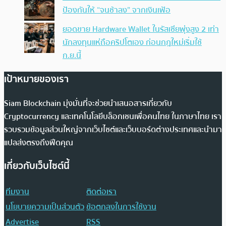
ป้องกันให้ “จนช้าลง” จากเงินเฟ้อ
ยอดขาย Hardware Wallet ในรัสเซียพุ่งสูง 2 เท่า
นักลงทุนแห่ถือคริปโตเอง ก่อนกฎใหม่เริ่มใช้
ก.ย.นี้
เป้าหมายของเรา
Siam Blockchain มุ่งมั่นที่จะช่วยนำเสนอสารเกี่ยวกับ
Cryptocurrency และเทคโนโลยีบล็อกเชนเพื่อคนไทย ในภาษาไทย เรา
รวบรวมข้อมูลส่วนใหญ่จากเว็บไซต์และเว็บบอร์ดต่างประเทศและนำมา
แปลส่งตรงถึงฟีดคุณ
เกี่ยวกับเว็บไซต์นี้
ทีมงาน
ติดต่อเรา
นโยบายความเป็นส่วนตัว
ข้อตกลงในการใช้งาน
Advertise
RSS