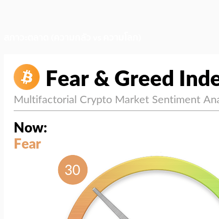
สภาวะตลาด (ความกลัว vs ความโลภ)