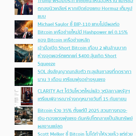
Trump พร้อมประกาศชัยชนะเหนืออิหร่าน แม้ไร้ข้อ
ตกลงนิวเคลียร์ หากเปิดช่องแคบ Hormuz เต็มรูป
แบบ
Michael Saylor ชี้ BIP-110 แทบไม่มีผลต่อ
Bitcoin เครือข่ายใหม่มี Hashpower แค่ 0.15%
ของ Bitcoin เครือข่ายหลัก
เจ้ามือเปิด Short Bitcoin เกือบ 2 พันล้านบาท
ห่างจุดพอร์ตแตกแค่ $400 ลุ้นเกิด Short
Squeeze
SOL ส่งสัญญาณกลับตัว ทะลุเส้นขาลงที่กดราคา
นาน 3 เดือน เตรียมพุ่งอย่างรุนแรง
CLARITY Act ได้วันโหวตใหม่แล้ว วุฒิสภาสหรัฐฯ
เตรียมพิจารณาร่างกฎหมายวันที่ 15 กันยายน
Bitcoin ร่วง 35% ตั้งแต่ปี 2025 สวนทางทอง-
เงิน-ทองแดงพุ่งแรง ดันคริปโตกลายเป็นสินทรัพย์
ผลงานแย่สุด
Scott Melker ชี้ Bitcoin ไม่ได้ทำให้รวยเร็ว แต่ช่วย