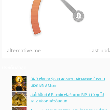
ประเด็นล่าสุด
BNB พุ่งทะลุ $600 จุดชนวน Altseason ในระบบ
นิเวศ BNB Chain
ล่มไม่เป็นท่า! Bitcoin ฟอร์กแยก BIP-110 ขุดได้
แค่ 2 บล็อก แล้วดับสนิท