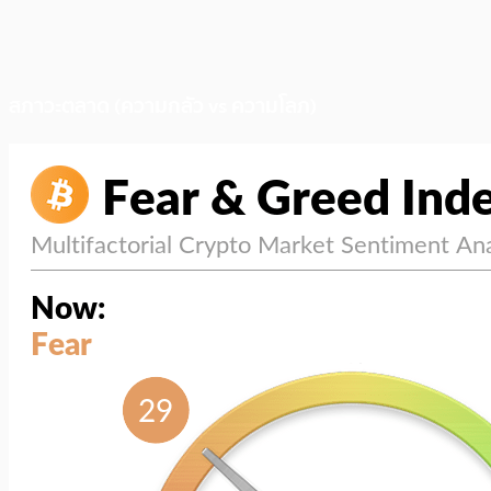
สภาวะตลาด (ความกลัว vs ความโลภ)