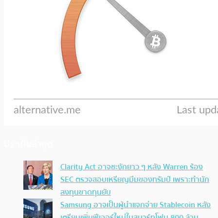
ประเด็นล่าสุด
Clarity Act อาจชะงักยาว ๆ หลัง Warren ร้อง
SEC ตรวจสอบเหรียญมีมของทรัมป์ เพราะทำนัก
ลงทุนขาดทุนยับ
Samsung อาจเป็นผู้นำแจกจ่าย Stablecoin หลัง
เตรียมเพิ่มฟีเจอร์ใหม่ในสมาร์ทโฟน 800 ล้าน