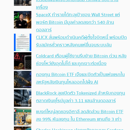
เครื่อง
SpaceX ทำรายได้ทะลุเป้าของ Wall Street แต่
พอร์ต Bitcoin มีมูลค่าลดลงกว่า 540 ล้าน
ดอลลาร์
CLICX ลั่นพร้อมดำเนินคดีผู้ตั้งใจบิดหนี้ พร้อมปิด
รับสมัครชั่วคราวหลังคนแห่ยื่นจนระบบล้น
Coldcard เตือนผู้ใช้งานรีบย้าย Bitcoin ด่วน หลัง
ช่องโหว่ยังอุดไม่ได้ และถูกเจาะต่อเนื่อง
กองทุน Bitcoin ETF เจ๊งและปิดตัวเป็นแห่งแรกใน
สหรัฐหลังเงินทุนไหลออกไปฝั่ง AI
BlackRock ลุยเปิดตัว Tokenized สำหรับกองทุน
ตลาดเงินยุโรปมูลค่า 3.11 แสนล้านดอลลาร์
แบงก์ใหญ่สุดของอิตาลี ลดสัดส่วน Bitcoin ETF
ลง 99% หันลงทุน ใน Ethereum แทนถึง 3 เท่า