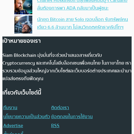
Charles Hoskinson ปลุกพลังคอมมูฯ Cardano
ลั่นต้องการพา ADA กลับมาเป็นผู้ชนะ
นักขุด Bitcoin สาย Solo เจอบล็อก รับทรัพย์คน
เดียว 6.6 ล้านบาท ไม่สนวิกฤตศรัทธาคริปโทฯ
เป้าหมายของเรา
Siam Blockchain มุ่งมั่นที่จะช่วยนำเสนอสารเกี่ยวกับ
Cryptocurrency และเทคโนโลยีบล็อกเชนเพื่อคนไทย ในภาษาไทย เรา
รวบรวมข้อมูลส่วนใหญ่จากเว็บไซต์และเว็บบอร์ดต่างประเทศและนำมา
แปลส่งตรงถึงฟีดคุณ
เกี่ยวกับเว็บไซต์นี้
ทีมงาน
ติดต่อเรา
นโยบายความเป็นส่วนตัว
ข้อตกลงในการใช้งาน
Advertise
RSS