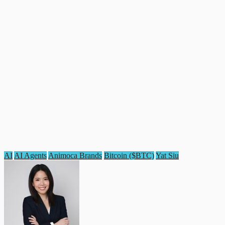
AI
AI Agents
Animoca Brands
Bitcoin ($BTC)
Yat Siu