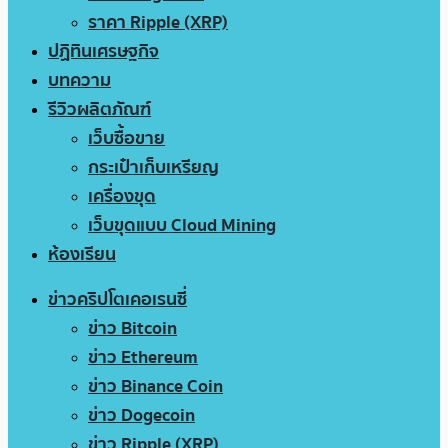
ราคา Ripple (XRP)
ปฏิทินเศรษฐกิจ
บทความ
รีวิวผลิตภัณฑ์
เว็บซื้อขาย
กระเป๋าเก็บเหรียญ
เครื่องขุด
เว็บขุดแบบ Cloud Mining
ห้องเรียน
ข่าวคริปโตเคอเรนซี่
ข่าว Bitcoin
ข่าว Ethereum
ข่าว Binance Coin
ข่าว Dogecoin
ข่าว Ripple (XRP)