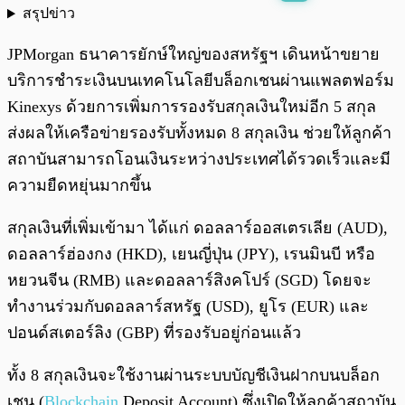
สรุปข่าว
พร้อมเล่น
0:00
/
0:00
JPMorgan ธนาคารยักษ์ใหญ่ของสหรัฐฯ เดินหน้าขยาย
บริการชำระเงินบนเทคโนโลยีบล็อกเชนผ่านแพลตฟอร์ม
Kinexys ด้วยการเพิ่มการรองรับสกุลเงินใหม่อีก 5 สกุล
ส่งผลให้เครือข่ายรองรับทั้งหมด 8 สกุลเงิน ช่วยให้ลูกค้า
สถาบันสามารถโอนเงินระหว่างประเทศได้รวดเร็วและมี
ความยืดหยุ่นมากขึ้น
สกุลเงินที่เพิ่มเข้ามา ได้แก่ ดอลลาร์ออสเตรเลีย (AUD),
ดอลลาร์ฮ่องกง (HKD), เยนญี่ปุ่น (JPY), เรนมินบี หรือ
หยวนจีน (RMB) และดอลลาร์สิงคโปร์ (SGD) โดยจะ
ทำงานร่วมกับดอลลาร์สหรัฐ (USD), ยูโร (EUR) และ
ปอนด์สเตอร์ลิง (GBP) ที่รองรับอยู่ก่อนแล้ว
ทั้ง 8 สกุลเงินจะใช้งานผ่านระบบบัญชีเงินฝากบนบล็อก
เชน (
Blockchain
Deposit Account) ซึ่งเปิดให้ลูกค้าสถาบัน