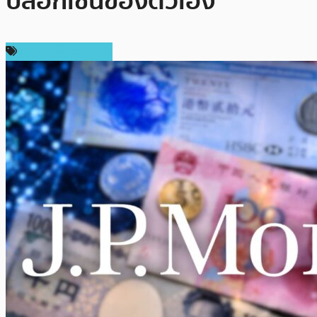
บล็อกเชนของตัวเอง
ข่าวคริปโตเคอเรนซี่