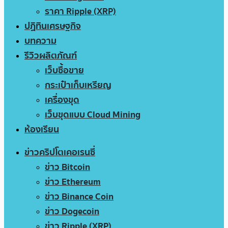
ราคา Ripple (XRP)
ปฏิทินเศรษฐกิจ
บทความ
รีวิวผลิตภัณฑ์
เว็บซื้อขาย
กระเป๋าเก็บเหรียญ
เครื่องขุด
เว็บขุดแบบ Cloud Mining
ห้องเรียน
ข่าวคริปโตเคอเรนซี่
ข่าว Bitcoin
ข่าว Ethereum
ข่าว Binance Coin
ข่าว Dogecoin
ข่าว Ripple (XRP)