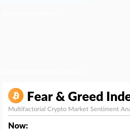
ติดตามเราบน Facebook
สภาวะตลาด (ความกลัว vs ความโลภ)