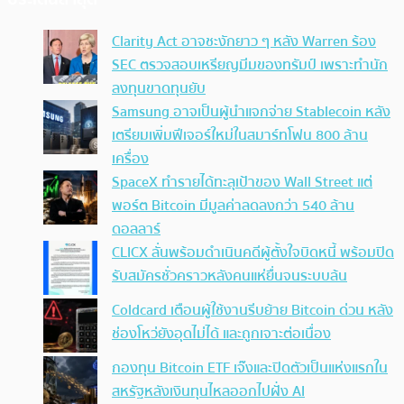
Clarity Act อาจชะงักยาว ๆ หลัง Warren ร้อง
SEC ตรวจสอบเหรียญมีมของทรัมป์ เพราะทำนัก
ลงทุนขาดทุนยับ
Samsung อาจเป็นผู้นำแจกจ่าย Stablecoin หลัง
เตรียมเพิ่มฟีเจอร์ใหม่ในสมาร์ทโฟน 800 ล้าน
เครื่อง
SpaceX ทำรายได้ทะลุเป้าของ Wall Street แต่
พอร์ต Bitcoin มีมูลค่าลดลงกว่า 540 ล้าน
ดอลลาร์
CLICX ลั่นพร้อมดำเนินคดีผู้ตั้งใจบิดหนี้ พร้อมปิด
รับสมัครชั่วคราวหลังคนแห่ยื่นจนระบบล้น
Coldcard เตือนผู้ใช้งานรีบย้าย Bitcoin ด่วน หลัง
ช่องโหว่ยังอุดไม่ได้ และถูกเจาะต่อเนื่อง
กองทุน Bitcoin ETF เจ๊งและปิดตัวเป็นแห่งแรกใน
สหรัฐหลังเงินทุนไหลออกไปฝั่ง AI