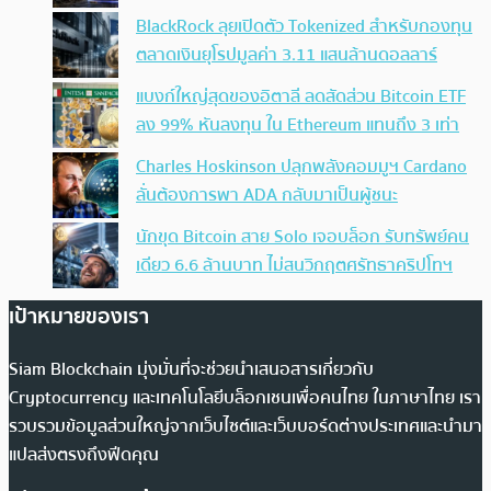
BlackRock ลุยเปิดตัว Tokenized สำหรับกองทุน
ตลาดเงินยุโรปมูลค่า 3.11 แสนล้านดอลลาร์
แบงก์ใหญ่สุดของอิตาลี ลดสัดส่วน Bitcoin ETF
ลง 99% หันลงทุน ใน Ethereum แทนถึง 3 เท่า
Charles Hoskinson ปลุกพลังคอมมูฯ Cardano
ลั่นต้องการพา ADA กลับมาเป็นผู้ชนะ
นักขุด Bitcoin สาย Solo เจอบล็อก รับทรัพย์คน
เดียว 6.6 ล้านบาท ไม่สนวิกฤตศรัทธาคริปโทฯ
เป้าหมายของเรา
Siam Blockchain มุ่งมั่นที่จะช่วยนำเสนอสารเกี่ยวกับ
Cryptocurrency และเทคโนโลยีบล็อกเชนเพื่อคนไทย ในภาษาไทย เรา
รวบรวมข้อมูลส่วนใหญ่จากเว็บไซต์และเว็บบอร์ดต่างประเทศและนำมา
แปลส่งตรงถึงฟีดคุณ