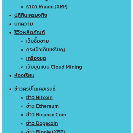
ราคา Ripple (XRP)
ปฏิทินเศรษฐกิจ
บทความ
รีวิวผลิตภัณฑ์
เว็บซื้อขาย
กระเป๋าเก็บเหรียญ
เครื่องขุด
เว็บขุดแบบ Cloud Mining
ห้องเรียน
ข่าวคริปโตเคอเรนซี่
ข่าว Bitcoin
ข่าว Ethereum
ข่าว Binance Coin
ข่าว Dogecoin
ข่าว Ripple (XRP)