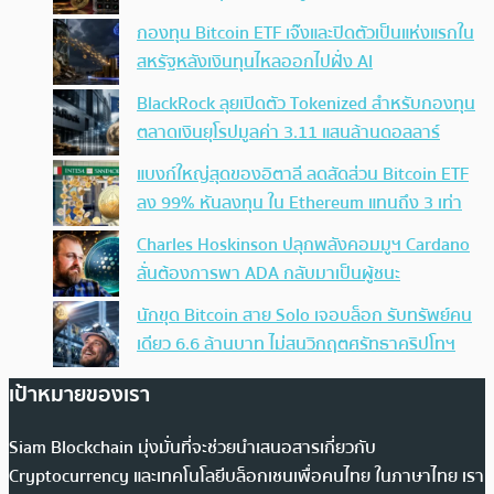
กองทุน Bitcoin ETF เจ๊งและปิดตัวเป็นแห่งแรกใน
สหรัฐหลังเงินทุนไหลออกไปฝั่ง AI
BlackRock ลุยเปิดตัว Tokenized สำหรับกองทุน
ตลาดเงินยุโรปมูลค่า 3.11 แสนล้านดอลลาร์
แบงก์ใหญ่สุดของอิตาลี ลดสัดส่วน Bitcoin ETF
ลง 99% หันลงทุน ใน Ethereum แทนถึง 3 เท่า
Charles Hoskinson ปลุกพลังคอมมูฯ Cardano
ลั่นต้องการพา ADA กลับมาเป็นผู้ชนะ
นักขุด Bitcoin สาย Solo เจอบล็อก รับทรัพย์คน
เดียว 6.6 ล้านบาท ไม่สนวิกฤตศรัทธาคริปโทฯ
เป้าหมายของเรา
Siam Blockchain มุ่งมั่นที่จะช่วยนำเสนอสารเกี่ยวกับ
Cryptocurrency และเทคโนโลยีบล็อกเชนเพื่อคนไทย ในภาษาไทย เรา