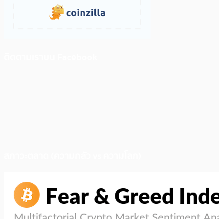
ติดตามเราบน Facebook
สภาวะตลาด (ความกลัว vs ความโลภ)