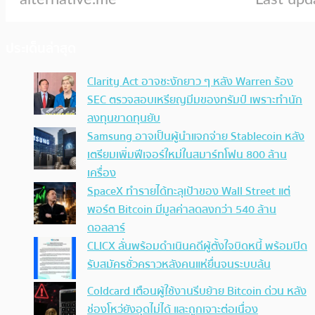
ประเด็นล่าสุด
Clarity Act อาจชะงักยาว ๆ หลัง Warren ร้อง
SEC ตรวจสอบเหรียญมีมของทรัมป์ เพราะทำนัก
ลงทุนขาดทุนยับ
Samsung อาจเป็นผู้นำแจกจ่าย Stablecoin หลัง
เตรียมเพิ่มฟีเจอร์ใหม่ในสมาร์ทโฟน 800 ล้าน
เครื่อง
SpaceX ทำรายได้ทะลุเป้าของ Wall Street แต่
พอร์ต Bitcoin มีมูลค่าลดลงกว่า 540 ล้าน
ดอลลาร์
CLICX ลั่นพร้อมดำเนินคดีผู้ตั้งใจบิดหนี้ พร้อมปิด
รับสมัครชั่วคราวหลังคนแห่ยื่นจนระบบล้น
Coldcard เตือนผู้ใช้งานรีบย้าย Bitcoin ด่วน หลัง
ช่องโหว่ยังอุดไม่ได้ และถูกเจาะต่อเนื่อง