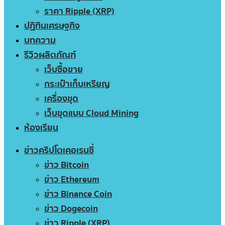
ราคา Ripple (XRP)
ปฏิทินเศรษฐกิจ
บทความ
รีวิวผลิตภัณฑ์
เว็บซื้อขาย
กระเป๋าเก็บเหรียญ
เครื่องขุด
เว็บขุดแบบ Cloud Mining
ห้องเรียน
ข่าวคริปโตเคอเรนซี่
ข่าว Bitcoin
ข่าว Ethereum
ข่าว Binance Coin
ข่าว Dogecoin
ข่าว Ripple (XRP)