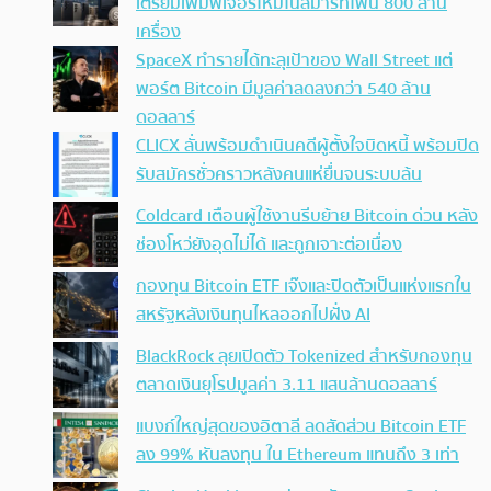
เตรียมเพิ่มฟีเจอร์ใหม่ในสมาร์ทโฟน 800 ล้าน
เครื่อง
SpaceX ทำรายได้ทะลุเป้าของ Wall Street แต่
พอร์ต Bitcoin มีมูลค่าลดลงกว่า 540 ล้าน
ดอลลาร์
CLICX ลั่นพร้อมดำเนินคดีผู้ตั้งใจบิดหนี้ พร้อมปิด
รับสมัครชั่วคราวหลังคนแห่ยื่นจนระบบล้น
Coldcard เตือนผู้ใช้งานรีบย้าย Bitcoin ด่วน หลัง
ช่องโหว่ยังอุดไม่ได้ และถูกเจาะต่อเนื่อง
กองทุน Bitcoin ETF เจ๊งและปิดตัวเป็นแห่งแรกใน
สหรัฐหลังเงินทุนไหลออกไปฝั่ง AI
BlackRock ลุยเปิดตัว Tokenized สำหรับกองทุน
ตลาดเงินยุโรปมูลค่า 3.11 แสนล้านดอลลาร์
แบงก์ใหญ่สุดของอิตาลี ลดสัดส่วน Bitcoin ETF
ลง 99% หันลงทุน ใน Ethereum แทนถึง 3 เท่า