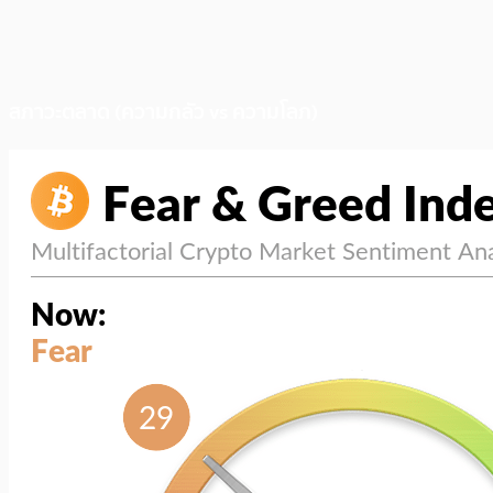
สภาวะตลาด (ความกลัว vs ความโลภ)