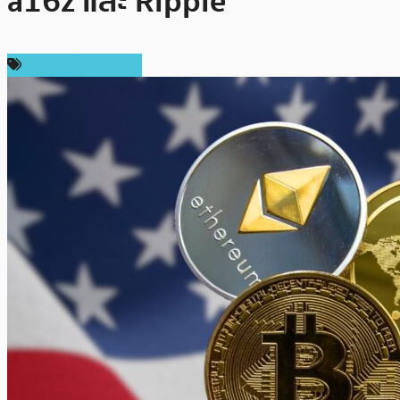
a16z และ Ripple
ข่าวคริปโตเคอเรนซี่