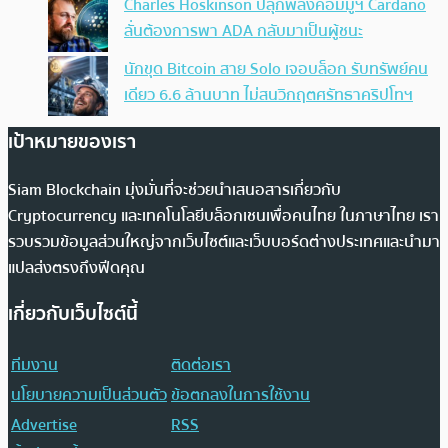
Charles Hoskinson ปลุกพลังคอมมูฯ Cardano
ลั่นต้องการพา ADA กลับมาเป็นผู้ชนะ
นักขุด Bitcoin สาย Solo เจอบล็อก รับทรัพย์คน
เดียว 6.6 ล้านบาท ไม่สนวิกฤตศรัทธาคริปโทฯ
เป้าหมายของเรา
Siam Blockchain มุ่งมั่นที่จะช่วยนำเสนอสารเกี่ยวกับ
Cryptocurrency และเทคโนโลยีบล็อกเชนเพื่อคนไทย ในภาษาไทย เรา
รวบรวมข้อมูลส่วนใหญ่จากเว็บไซต์และเว็บบอร์ดต่างประเทศและนำมา
แปลส่งตรงถึงฟีดคุณ
เกี่ยวกับเว็บไซต์นี้
ทีมงาน
ติดต่อเรา
นโยบายความเป็นส่วนตัว
ข้อตกลงในการใช้งาน
Advertise
RSS