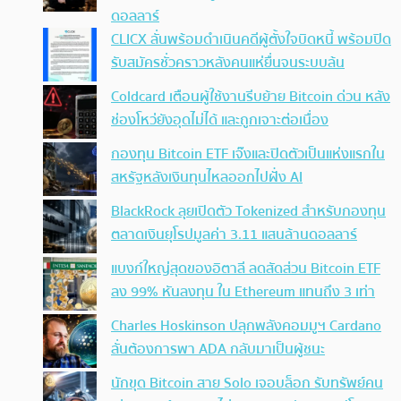
ดอลลาร์
CLICX ลั่นพร้อมดำเนินคดีผู้ตั้งใจบิดหนี้ พร้อมปิด
รับสมัครชั่วคราวหลังคนแห่ยื่นจนระบบล้น
Coldcard เตือนผู้ใช้งานรีบย้าย Bitcoin ด่วน หลัง
ช่องโหว่ยังอุดไม่ได้ และถูกเจาะต่อเนื่อง
กองทุน Bitcoin ETF เจ๊งและปิดตัวเป็นแห่งแรกใน
สหรัฐหลังเงินทุนไหลออกไปฝั่ง AI
BlackRock ลุยเปิดตัว Tokenized สำหรับกองทุน
ตลาดเงินยุโรปมูลค่า 3.11 แสนล้านดอลลาร์
แบงก์ใหญ่สุดของอิตาลี ลดสัดส่วน Bitcoin ETF
ลง 99% หันลงทุน ใน Ethereum แทนถึง 3 เท่า
Charles Hoskinson ปลุกพลังคอมมูฯ Cardano
ลั่นต้องการพา ADA กลับมาเป็นผู้ชนะ
นักขุด Bitcoin สาย Solo เจอบล็อก รับทรัพย์คน