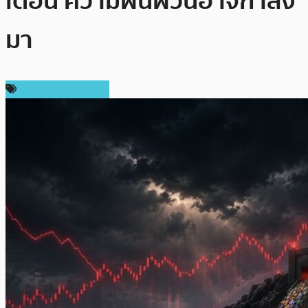
เดือน ความผันผวนอาจกำลัง
มา
ข่าวคริปโตเคอเรนซี่