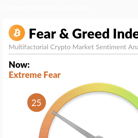
สภาวะตลาด (ความกลัว vs ความโลภ)