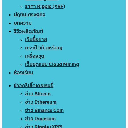
ราคา Ripple (XRP)
ปฏิทินเศรษฐกิจ
บทความ
รีวิวผลิตภัณฑ์
เว็บซื้อขาย
กระเป๋าเก็บเหรียญ
เครื่องขุด
เว็บขุดแบบ Cloud Mining
ห้องเรียน
ข่าวคริปโตเคอเรนซี่
ข่าว Bitcoin
ข่าว Ethereum
ข่าว Binance Coin
ข่าว Dogecoin
ข่าว Ripple (XRP)