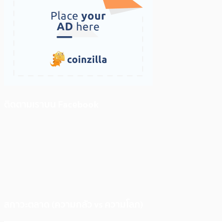
ติดตามเราบน Facebook
สภาวะตลาด (ความกลัว vs ความโลภ)