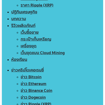
ราคา Ripple (XRP)
ปฏิทินเศรษฐกิจ
บทความ
รีวิวผลิตภัณฑ์
เว็บซื้อขาย
กระเป๋าเก็บเหรียญ
เครื่องขุด
เว็บขุดแบบ Cloud Mining
ห้องเรียน
ข่าวคริปโตเคอเรนซี่
ข่าว Bitcoin
ข่าว Ethereum
ข่าว Binance Coin
ข่าว Dogecoin
ข่าว Ripple (XRP)