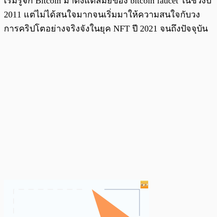
เริ่มรู้จัก Bitcoin มาตั้งแต่สมัยของ bitcoin faucet ในช่วงปี
2011 แต่ไม่ได้สนใจมากจนเริ่มมาให้ความสนใจกับวง
การคริปโตอย่างจริงจังในยุค NFT ปี 2021 จนถึงปัจจุบัน