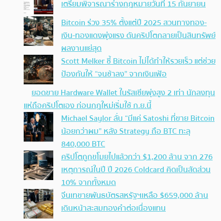
เตรียมพิจารณาร่างกฎหมายวันที่ 15 กันยายน
Bitcoin ร่วง 35% ตั้งแต่ปี 2025 สวนทางทอง-
เงิน-ทองแดงพุ่งแรง ดันคริปโตกลายเป็นสินทรัพย์
ผลงานแย่สุด
Scott Melker ชี้ Bitcoin ไม่ได้ทำให้รวยเร็ว แต่ช่วย
ป้องกันให้ “จนช้าลง” จากเงินเฟ้อ
ยอดขาย Hardware Wallet ในรัสเซียพุ่งสูง 2 เท่า นักลงทุน
แห่ถือคริปโตเอง ก่อนกฎใหม่เริ่มใช้ ก.ย.นี้
Michael Saylor ลั่น “มีแค่ Satoshi ที่ขาย Bitcoin
น้อยกว่าผม” หลัง Strategy ถือ BTC ทะลุ
840,000 BTC
คริปโตถูกขโมยไปแล้วกว่า $1,200 ล้าน จาก 276
เหตุการณ์ในปี ปี 2026 Coldcard คิดเป็นสัดส่วน
10% จากทั้งหมด
จีนเทขายพันธบัตรสหรัฐฯเหลือ $659,000 ล้าน
เดินหน้าสะสมทองคำต่อเนื่องแทน