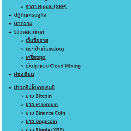
ราคา Ripple (XRP)
ปฏิทินเศรษฐกิจ
บทความ
รีวิวผลิตภัณฑ์
เว็บซื้อขาย
กระเป๋าเก็บเหรียญ
เครื่องขุด
เว็บขุดแบบ Cloud Mining
ห้องเรียน
ข่าวคริปโตเคอเรนซี่
ข่าว Bitcoin
ข่าว Ethereum
ข่าว Binance Coin
ข่าว Dogecoin
ข่าว Ripple (XRP)