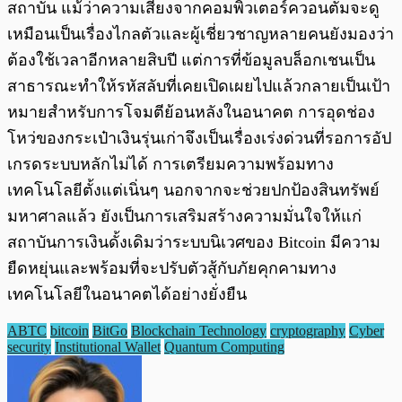
สถาบัน แม้ว่าความเสี่ยงจากคอมพิวเตอร์ควอนตัมจะดู
เหมือนเป็นเรื่องไกลตัวและผู้เชี่ยวชาญหลายคนยังมองว่า
ต้องใช้เวลาอีกหลายสิบปี แต่การที่ข้อมูลบล็อกเชนเป็น
สาธารณะทำให้รหัสลับที่เคยเปิดเผยไปแล้วกลายเป็นเป้า
หมายสำหรับการโจมตีย้อนหลังในอนาคต การอุดช่อง
โหว่ของกระเป๋าเงินรุ่นเก่าจึงเป็นเรื่องเร่งด่วนที่รอการอัป
เกรดระบบหลักไม่ได้ การเตรียมความพร้อมทาง
เทคโนโลยีตั้งแต่เนิ่นๆ นอกจากจะช่วยปกป้องสินทรัพย์
มหาศาลแล้ว ยังเป็นการเสริมสร้างความมั่นใจให้แก่
สถาบันการเงินดั้งเดิมว่าระบบนิเวศของ Bitcoin มีความ
ยืดหยุ่นและพร้อมที่จะปรับตัวสู้กับภัยคุกคามทาง
เทคโนโลยีในอนาคตได้อย่างยั่งยืน
ABTC
bitcoin
BitGo
Blockchain Technology
cryptography
Cyber
security
Institutional Wallet
Quantum Computing