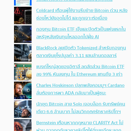
Coldcard เตือนผู้ใช้งานรีบย้าย Bitcoin ด่วน หลัง
ช่องโหว่ยังอุดไม่ได้ และถูกเจาะต่อเนื่อง
กองทุน Bitcoin ETF เจ๊งและปิดตัวเป็นแห่งแรกใน
สหรัฐหลังเงินทุนไหลออกไปฝั่ง AI
BlackRock ลุยเปิดตัว Tokenized สำหรับกองทุน
ตลาดเงินยุโรปมูลค่า 3.11 แสนล้านดอลลาร์
แบงก์ใหญ่สุดของอิตาลี ลดสัดส่วน Bitcoin ETF
ลง 99% หันลงทุน ใน Ethereum แทนถึง 3 เท่า
Charles Hoskinson ปลุกพลังคอมมูฯ Cardano
ลั่นต้องการพา ADA กลับมาเป็นผู้ชนะ
นักขุด Bitcoin สาย Solo เจอบล็อก รับทรัพย์คน
เดียว 6.6 ล้านบาท ไม่สนวิกฤตศรัทธาคริปโทฯ
Bernstein เตือนหากกฎหมาย CLARITY Act ไม่
ผ่าน อาจกดดันราคาคริปโตให้ดิ่งลงอีกระลอก