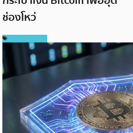
กระเป๋าเงิน Bitcoin เพื่ออุด
ช่องโหว่
ข่าวคริปโตเคอเรนซี่