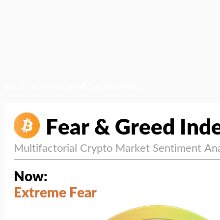
สภาวะตลาด (ความกลัว vs ความโลภ)