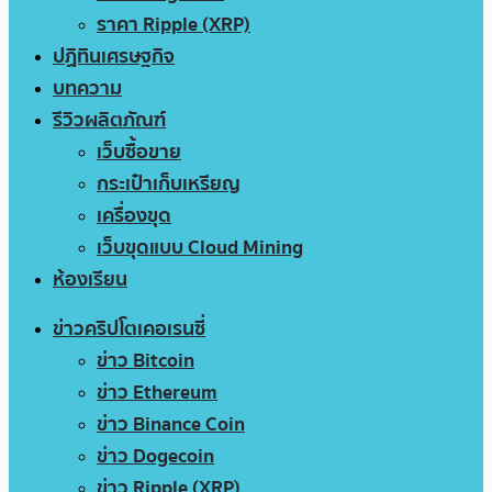
ราคา Ripple (XRP)
ปฏิทินเศรษฐกิจ
บทความ
รีวิวผลิตภัณฑ์
เว็บซื้อขาย
กระเป๋าเก็บเหรียญ
เครื่องขุด
เว็บขุดแบบ Cloud Mining
ห้องเรียน
ข่าวคริปโตเคอเรนซี่
ข่าว Bitcoin
ข่าว Ethereum
ข่าว Binance Coin
ข่าว Dogecoin
ข่าว Ripple (XRP)