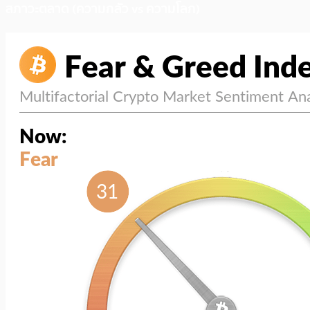
สภาวะตลาด (ความกลัว vs ความโลภ)