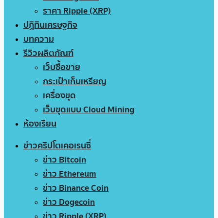
ราคา Ripple (XRP)
ปฏิทินเศรษฐกิจ
บทความ
รีวิวผลิตภัณฑ์
เว็บซื้อขาย
กระเป๋าเก็บเหรียญ
เครื่องขุด
เว็บขุดแบบ Cloud Mining
ห้องเรียน
ข่าวคริปโตเคอเรนซี่
ข่าว Bitcoin
ข่าว Ethereum
ข่าว Binance Coin
ข่าว Dogecoin
ข่าว Ripple (XRP)