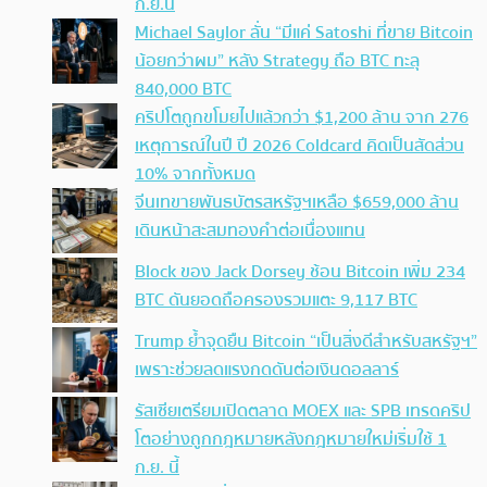
ก.ย.นี้
Michael Saylor ลั่น “มีแค่ Satoshi ที่ขาย Bitcoin
น้อยกว่าผม” หลัง Strategy ถือ BTC ทะลุ
840,000 BTC
คริปโตถูกขโมยไปแล้วกว่า $1,200 ล้าน จาก 276
เหตุการณ์ในปี ปี 2026 Coldcard คิดเป็นสัดส่วน
10% จากทั้งหมด
จีนเทขายพันธบัตรสหรัฐฯเหลือ $659,000 ล้าน
เดินหน้าสะสมทองคำต่อเนื่องแทน
Block ของ Jack Dorsey ช้อน Bitcoin เพิ่ม 234
BTC ดันยอดถือครองรวมแตะ 9,117 BTC
Trump ย้ำจุดยืน Bitcoin “เป็นสิ่งดีสำหรับสหรัฐฯ”
เพราะช่วยลดแรงกดดันต่อเงินดอลลาร์
รัสเซียเตรียมเปิดตลาด MOEX และ SPB เทรดคริป
โตอย่างถูกกฎหมายหลังกฎหมายใหม่เริ่มใช้ 1
ก.ย. นี้