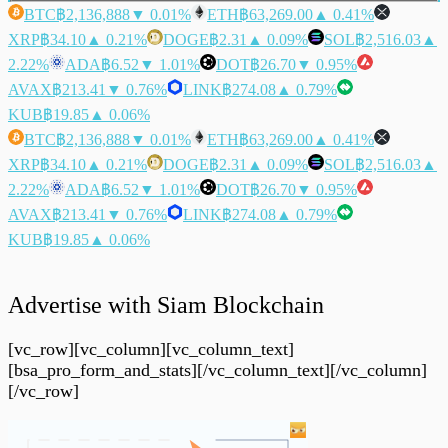
BTC
฿2,136,888
▼ 0.01%
ETH
฿63,269.00
▲ 0.41%
XRP
฿34.10
▲ 0.21%
DOGE
฿2.31
▲ 0.09%
SOL
฿2,516.03
▲
2.22%
ADA
฿6.52
▼ 1.01%
DOT
฿26.70
▼ 0.95%
AVAX
฿213.41
▼ 0.76%
LINK
฿274.08
▲ 0.79%
KUB
฿19.85
▲ 0.06%
BTC
฿2,136,888
▼ 0.01%
ETH
฿63,269.00
▲ 0.41%
XRP
฿34.10
▲ 0.21%
DOGE
฿2.31
▲ 0.09%
SOL
฿2,516.03
▲
2.22%
ADA
฿6.52
▼ 1.01%
DOT
฿26.70
▼ 0.95%
AVAX
฿213.41
▼ 0.76%
LINK
฿274.08
▲ 0.79%
KUB
฿19.85
▲ 0.06%
Advertise with Siam Blockchain
[vc_row][vc_column][vc_column_text]
[bsa_pro_form_and_stats][/vc_column_text][/vc_column]
[/vc_row]