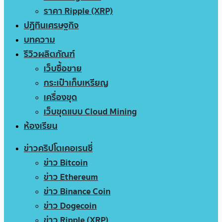
ราคา Ripple (XRP)
ปฏิทินเศรษฐกิจ
บทความ
รีวิวผลิตภัณฑ์
เว็บซื้อขาย
กระเป๋าเก็บเหรียญ
เครื่องขุด
เว็บขุดแบบ Cloud Mining
ห้องเรียน
ข่าวคริปโตเคอเรนซี่
ข่าว Bitcoin
ข่าว Ethereum
ข่าว Binance Coin
ข่าว Dogecoin
ข่าว Ripple (XRP)