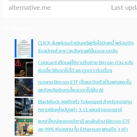
ประเด็นล่าสุด
CLICX ลั่นพร้อมดำเนินคดีผู้ตั้งใจบิดหนี้ พร้อมปิด
รับสมัครชั่วคราวหลังคนแห่ยื่นจนระบบล้น
Coldcard เตือนผู้ใช้งานรีบย้าย Bitcoin ด่วน หลัง
ช่องโหว่ยังอุดไม่ได้ และถูกเจาะต่อเนื่อง
กองทุน Bitcoin ETF เจ๊งและปิดตัวเป็นแห่งแรกใน
สหรัฐหลังเงินทุนไหลออกไปฝั่ง AI
BlackRock ลุยเปิดตัว Tokenized สำหรับกองทุน
ตลาดเงินยุโรปมูลค่า 3.11 แสนล้านดอลลาร์
แบงก์ใหญ่สุดของอิตาลี ลดสัดส่วน Bitcoin ETF
ลง 99% หันลงทุน ใน Ethereum แทนถึง 3 เท่า