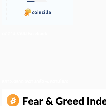
ติดตามเราบน Facebook
สภาวะตลาด (ความกลัว vs ความโลภ)