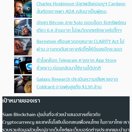
Charles Hoskinson ปลุกพลังคอมมูฯ Cardano
ลั่นต้องการพา ADA กลับมาเป็นผู้ชนะ
นักขุด Bitcoin สาย Solo เจอบล็อก รับทรัพย์คน
เดียว 6.6 ล้านบาท ไม่สนวิกฤตศรัทธาคริปโทฯ
Bernstein เตือนหากกฎหมาย CLARITY Act ไม่
ผ่าน อาจกดดันราคาคริปโตให้ดิ่งลงอีกระลอก
ทั่วโลกช็อก Telegram หายจาก App Store
ชั่วคราว ก่อนกลับมาใช้งานได้ปกติ
Galaxy Research ประเมินความเสียหายจาก
Coldcard อาจพุ่งสูงถึง $130 ล้าน
เป้าหมายของเรา
Siam Blockchain มุ่งมั่นที่จะช่วยนำเสนอสารเกี่ยวกับ
Cryptocurrency และเทคโนโลยีบล็อกเชนเพื่อคนไทย ในภาษาไทย เรา
รวบรวมข้อมูลส่วนใหญ่จากเว็บไซต์และเว็บบอร์ดต่างประเทศและนำมา