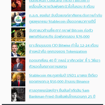
ตื่นตระหนก Coldcard! กระเป๋า Bitcoin ที่
เคลื่อนไหวรายวันพุ่งแตะนิวไฮในรอบ 8 เดือน
ก.ล.ต. ชงเข้ม! จับมือแบงก์ชาติยกระดับการกำกับ
ดูแลธุรกรรม Stablecoin เล็งออกแนวทางปีนี้
จับตาแนวต้านชี้ชะตา! กราฟ Bitcoin ก่อตัว
แพทเทิร์นกระทิง จ่อพุ่งทดสอบ $76,000
เจาะลึกมุมมอง CIO Bitwise ทำไม 12-24 เดือน
ข้างหน้าคือ ยุคทองของ Tokenization
ถอดบทเรียน 40 ปี ‘กรณ์ จาติกวณิช’ ชี้ 5 วิธีเอา
ตัวรอดในตลาดการลงทุน
Stablecoin ตระกูลทรัมป์ USD1 มาแรง ปีเดียว
ยอดเทรดทะลุ $50,000 ล้านบน Binance
ศาลอุทธรณ์สหรัฐฯ ยืนยันคำตัดสิน Sam
Bankman-Fried ดับฝันพ้นโทษนอนคุก 25 ปี