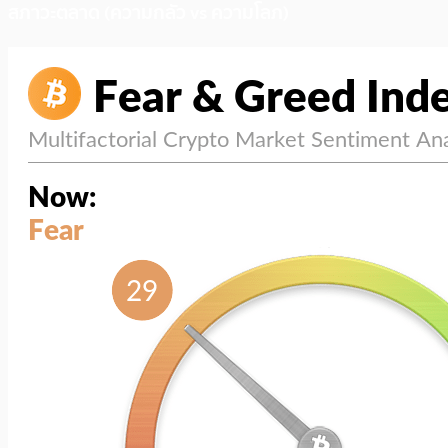
สภาวะตลาด (ความกลัว vs ความโลภ)