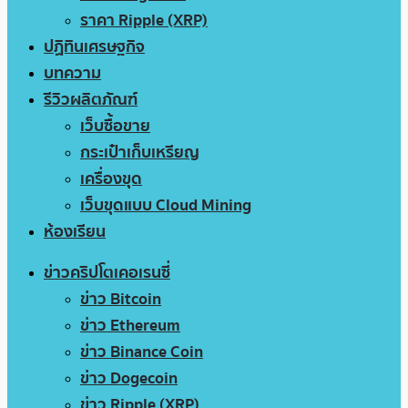
ราคา Ripple (XRP)
ปฏิทินเศรษฐกิจ
บทความ
รีวิวผลิตภัณฑ์
เว็บซื้อขาย
กระเป๋าเก็บเหรียญ
เครื่องขุด
เว็บขุดแบบ Cloud Mining
ห้องเรียน
ข่าวคริปโตเคอเรนซี่
ข่าว Bitcoin
ข่าว Ethereum
ข่าว Binance Coin
ข่าว Dogecoin
ข่าว Ripple (XRP)