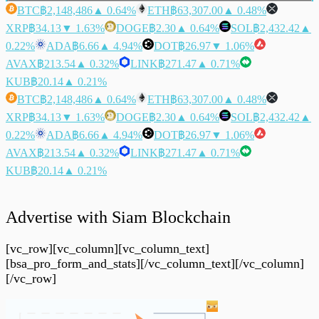
BTC
฿2,148,486
▲ 0.64%
ETH
฿63,307.00
▲ 0.48%
XRP
฿34.13
▼ 1.63%
DOGE
฿2.30
▲ 0.64%
SOL
฿2,432.42
▲
0.22%
ADA
฿6.66
▲ 4.94%
DOT
฿26.97
▼ 1.06%
AVAX
฿213.54
▲ 0.32%
LINK
฿271.47
▲ 0.71%
KUB
฿20.14
▲ 0.21%
BTC
฿2,148,486
▲ 0.64%
ETH
฿63,307.00
▲ 0.48%
XRP
฿34.13
▼ 1.63%
DOGE
฿2.30
▲ 0.64%
SOL
฿2,432.42
▲
0.22%
ADA
฿6.66
▲ 4.94%
DOT
฿26.97
▼ 1.06%
AVAX
฿213.54
▲ 0.32%
LINK
฿271.47
▲ 0.71%
KUB
฿20.14
▲ 0.21%
Advertise with Siam Blockchain
[vc_row][vc_column][vc_column_text]
[bsa_pro_form_and_stats][/vc_column_text][/vc_column]
[/vc_row]