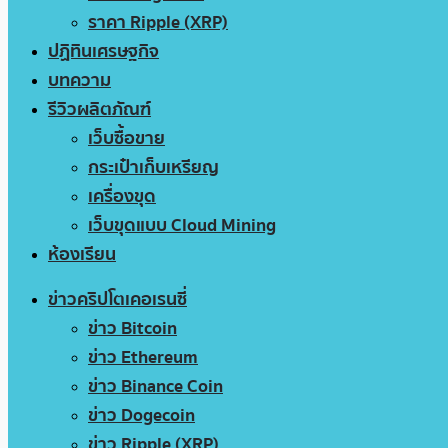
ราคา Ripple (XRP)
ปฏิทินเศรษฐกิจ
บทความ
รีวิวผลิตภัณฑ์
เว็บซื้อขาย
กระเป๋าเก็บเหรียญ
เครื่องขุด
เว็บขุดแบบ Cloud Mining
ห้องเรียน
ข่าวคริปโตเคอเรนซี่
ข่าว Bitcoin
ข่าว Ethereum
ข่าว Binance Coin
ข่าว Dogecoin
ข่าว Ripple (XRP)