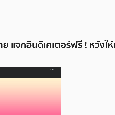
ทย แจกอินดิเคเตอร์ฟรี ! หวัง