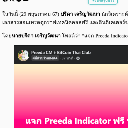
ฟังสรุปข่าว
พร้อมเล่น
ในวันนี้ (29 พฤษภาคม 67)
ปรีดา เจริญวัฒนา
นักวิเคราะห์
เอกสารสอนเทรดดูกราฟเทคนิคคอลฟรี และอินดิเคเตอร์ขอ
โดย
นายปรีดา เจริญวัฒนา
โพสต์ว่า “แจก Preeda Indic