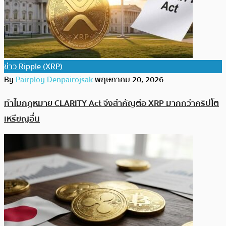
ข่าว Ripple (XRP)
By
Pairploy Denpairojsak
พฤษภาคม 20, 2026
ทำไมกฎหมาย CLARITY Act จึงสำคัญต่อ XRP มากกว่าคริปโต
เหรียญอื่น