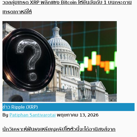
วอลลุ่มเทรด XRP พลิกแซง Bitcoin ไต่ขึ้นอันดับ 1 บนกระดาน
เทรดเกาหลีใต้
ข่าว Ripple (XRP)
By
Patiphan Santivarotai
พฤษภาคม 13, 2026
นักวิเคราะห์ฟันธงเหรียญคริปโตตัวนี้จะได้อานิสงส์จาก