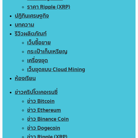
ราคา Ripple (XRP)
ปฏิทินเศรษฐกิจ
บทความ
รีวิวผลิตภัณฑ์
เว็บซื้อขาย
กระเป๋าเก็บเหรียญ
เครื่องขุด
เว็บขุดแบบ Cloud Mining
ห้องเรียน
ข่าวคริปโตเคอเรนซี่
ข่าว Bitcoin
ข่าว Ethereum
ข่าว Binance Coin
ข่าว Dogecoin
ข่าว Ripple (XRP)