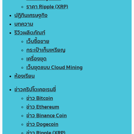
ราคา Ripple (XRP)
ปฏิทินเศรษฐกิจ
บทความ
รีวิวผลิตภัณฑ์
เว็บซื้อขาย
กระเป๋าเก็บเหรียญ
เครื่องขุด
เว็บขุดแบบ Cloud Mining
ห้องเรียน
ข่าวคริปโตเคอเรนซี่
ข่าว Bitcoin
ข่าว Ethereum
ข่าว Binance Coin
ข่าว Dogecoin
ข่าว Ripple (XRP)