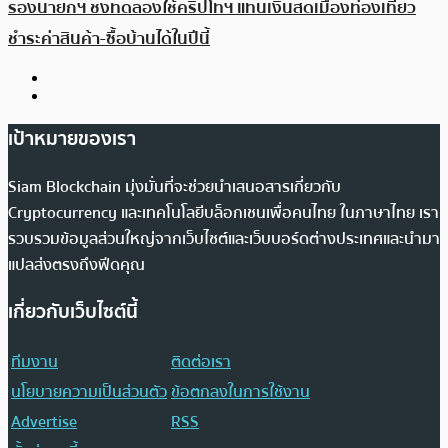
รองนายกฯ ชงทดลองใช้คริปโทฯ แทนเงินสดเมืองท่องเที่ยว
ชำระค่าสินค้า-ซื้อบ้านได้ในปีนี้
เป้าหมายของเรา
Siam Blockchain มุ่งมั่นที่จะช่วยนำเสนอสารเกี่ยวกับ
Cryptocurrency และเทคโนโลยีบล็อกเชนเพื่อคนไทย ในภาษาไทย เรา
รวบรวมข้อมูลส่วนใหญ่จากเว็บไซต์และเว็บบอร์ดต่างประเทศและนำมา
แปลส่งตรงถึงฟีดคุณ
เกี่ยวกับเว็บไซต์นี้
ทีมงาน
ติดต่อเรา
นโยบายความเป็นส่วนตัว
ข้อตกลงในการใช้งาน
Advertise
RSS