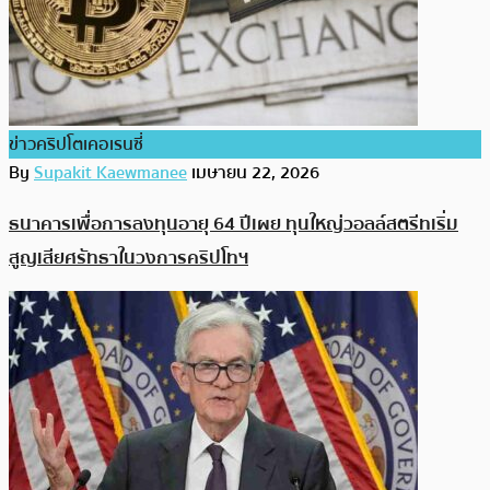
ข่าวคริปโตเคอเรนซี่
By
Supakit Kaewmanee
เมษายน 22, 2026
ธนาคารเพื่อการลงทุนอายุ 64 ปีเผย ทุนใหญ่วอลล์สตรีทเริ่ม
สูญเสียศรัทธาในวงการคริปโทฯ