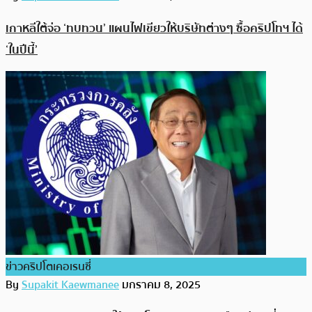
เกาหลีใต้จ่อ ‘ทบทวน’ แผนไฟเขียวให้บริษัทต่างๆ ซื้อคริปโทฯ ได้
‘ในปีนี้’
ข่าวคริปโตเคอเรนซี่
By
Supakit Kaewmanee
มกราคม 8, 2025