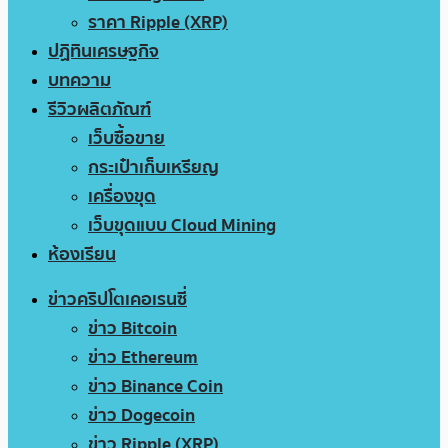
ราคา Ripple (XRP)
ปฏิทินเศรษฐกิจ
บทความ
รีวิวผลิตภัณฑ์
เว็บซื้อขาย
กระเป๋าเก็บเหรียญ
เครื่องขุด
เว็บขุดแบบ Cloud Mining
ห้องเรียน
ข่าวคริปโตเคอเรนซี่
ข่าว Bitcoin
ข่าว Ethereum
ข่าว Binance Coin
ข่าว Dogecoin
ข่าว Ripple (XRP)