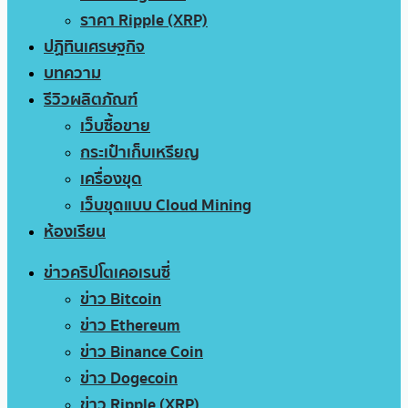
ราคา Ripple (XRP)
ปฏิทินเศรษฐกิจ
บทความ
รีวิวผลิตภัณฑ์
เว็บซื้อขาย
กระเป๋าเก็บเหรียญ
เครื่องขุด
เว็บขุดแบบ Cloud Mining
ห้องเรียน
ข่าวคริปโตเคอเรนซี่
ข่าว Bitcoin
ข่าว Ethereum
ข่าว Binance Coin
ข่าว Dogecoin
ข่าว Ripple (XRP)