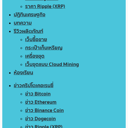
ราคา Ripple (XRP)
ปฏิทินเศรษฐกิจ
บทความ
รีวิวผลิตภัณฑ์
เว็บซื้อขาย
กระเป๋าเก็บเหรียญ
เครื่องขุด
เว็บขุดแบบ Cloud Mining
ห้องเรียน
ข่าวคริปโตเคอเรนซี่
ข่าว Bitcoin
ข่าว Ethereum
ข่าว Binance Coin
ข่าว Dogecoin
ข่าว Ripple (XRP)