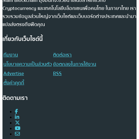
Siam Blockchain มุ่งมั่นที่จะช่วยนำเสนอสารเกี่ยวกับ
Cryptocurrency และเทคโนโลยีบล็อกเชนเพื่อคนไทย ในภาษาไทย เรา
รวบรวมข้อมูลส่วนใหญ่จากเว็บไซต์และเว็บบอร์ดต่างประเทศและนำมา
แปลส่งตรงถึงฟีดคุณ
เกี่ยวกับเว็บไซต์นี้
ทีมงาน
ติดต่อเรา
นโยบายความเป็นส่วนตัว
ข้อตกลงในการใช้งาน
Advertise
RSS
ตั้งค่าคุกกี้
ติดตามเรา