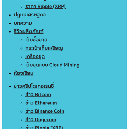
ราคา Ripple (XRP)
ปฏิทินเศรษฐกิจ
บทความ
รีวิวผลิตภัณฑ์
เว็บซื้อขาย
กระเป๋าเก็บเหรียญ
เครื่องขุด
เว็บขุดแบบ Cloud Mining
ห้องเรียน
ข่าวคริปโตเคอเรนซี่
ข่าว Bitcoin
ข่าว Ethereum
ข่าว Binance Coin
ข่าว Dogecoin
ข่าว Ripple (XRP)