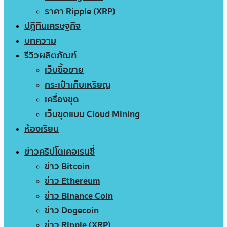
ราคา Ripple (XRP)
ปฏิทินเศรษฐกิจ
บทความ
รีวิวผลิตภัณฑ์
เว็บซื้อขาย
กระเป๋าเก็บเหรียญ
เครื่องขุด
เว็บขุดแบบ Cloud Mining
ห้องเรียน
ข่าวคริปโตเคอเรนซี่
ข่าว Bitcoin
ข่าว Ethereum
ข่าว Binance Coin
ข่าว Dogecoin
ข่าว Ripple (XRP)