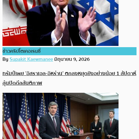
ข่าวคริปโตเคอเรนซี่
By
Supakit Kaewmanee
มิถุนายน 9, 2026
ทรัมป์เผย ‘อิสราเอล-อิหร่าน’ ตกลงหยุดยิงอย่างน้อย 1 สัปดาห์
ลุ้นปิดดีลสันติภาพ