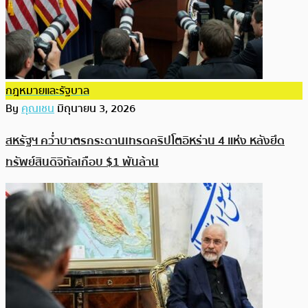
กฎหมายและรัฐบาล
By
คุณเชน
มิถุนายน 3, 2026
สหรัฐฯ คว่ำบาตรกระดานเทรดคริปโตอิหร่าน 4 แห่ง หลังยึด
ทรัพย์สินดิจิทัลเกือบ $1 พันล้าน