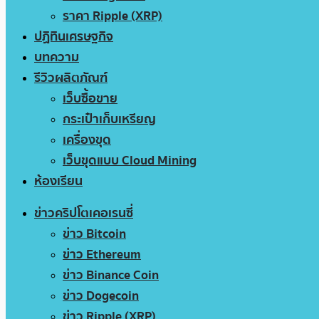
ราคา Ripple (XRP)
ปฏิทินเศรษฐกิจ
บทความ
รีวิวผลิตภัณฑ์
เว็บซื้อขาย
กระเป๋าเก็บเหรียญ
เครื่องขุด
เว็บขุดแบบ Cloud Mining
ห้องเรียน
ข่าวคริปโตเคอเรนซี่
ข่าว Bitcoin
ข่าว Ethereum
ข่าว Binance Coin
ข่าว Dogecoin
ข่าว Ripple (XRP)