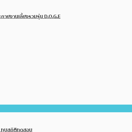
ะกายงานเลี้ยงรวมรุ่น D.O.G.E
 4 ทุบสถิติทดสอบ