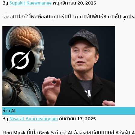
By
Supakit Kaewmanee
พฤศจิกายน 20, 2025
‘อีลอน มัสก์’ โพสต์ขอบคุณทรัมป์ ! ความสัมพันธ์หวานชื่น จุดปร
ข่าว AI
By
Nisarat Aunrueanngam
กันยายน 17, 2025
Elon Musk มั่นใจ Grok 5 ก้าวสู่ AI อัจฉริยะเทียบมนุษย์ หลังรุ่น