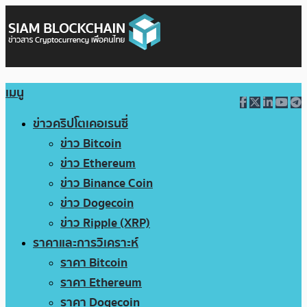
เมนู
ข่าวคริปโตเคอเรนซี่
ข่าว Bitcoin
ข่าว Ethereum
ข่าว Binance Coin
ข่าว Dogecoin
ข่าว Ripple (XRP)
ราคาและการวิเคราะห์
ราคา Bitcoin
ราคา Ethereum
ราคา Dogecoin