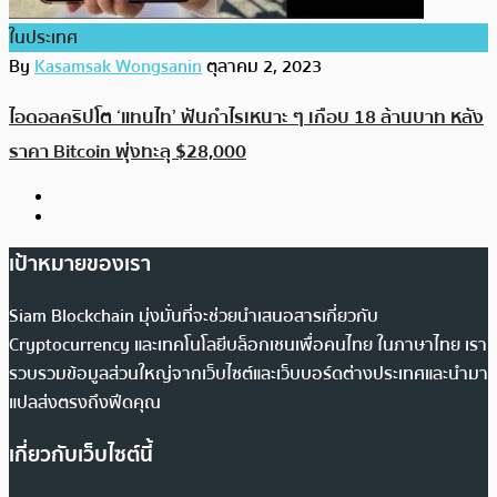
ในประเทศ
By
Kasamsak Wongsanin
ตุลาคม 2, 2023
ไอดอลคริปโต ‘แทนไท’ ฟันกำไรเหนาะ ๆ เกือบ 18 ล้านบาท หลัง
ราคา Bitcoin พุ่งทะลุ $28,000
เป้าหมายของเรา
Siam Blockchain มุ่งมั่นที่จะช่วยนำเสนอสารเกี่ยวกับ
Cryptocurrency และเทคโนโลยีบล็อกเชนเพื่อคนไทย ในภาษาไทย เรา
รวบรวมข้อมูลส่วนใหญ่จากเว็บไซต์และเว็บบอร์ดต่างประเทศและนำมา
แปลส่งตรงถึงฟีดคุณ
เกี่ยวกับเว็บไซต์นี้