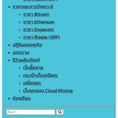
ราคาและการวิเคราะห์
ราคา Bitcoin
ราคา Ethereum
ราคา Dogecoin
ราคา Ripple (XRP)
ปฏิทินเศรษฐกิจ
บทความ
รีวิวผลิตภัณฑ์
เว็บซื้อขาย
กระเป๋าเก็บเหรียญ
เครื่องขุด
เว็บขุดแบบ Cloud Mining
ห้องเรียน