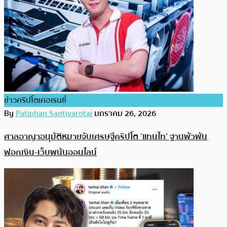
ข่าวคริปโตเคอเรนซี่
By
Patiphan Santivarotai
มกราคม 26, 2026
ศาลอาญาอนุมัติหมายจับเศรษฐีคริปโต ‘แทนไท’ ฐานพัวพัน
ฟอกเงิน-เว็บพนันออนไลน์