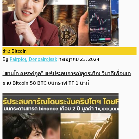
ข่าว Bitcoin
By
Pairploy Denpairojsak
กรกฎาคม 23, 2024
“แทนไท ณรงค์กูล” แชร์ประสบการณ์สุดระทึก! วินาทีเพื่อนเท
ขาย Bitcoin 58 BTC บนกราฟ TF 1 นาที