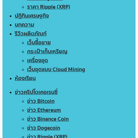
ราคา Ripple (XRP)
ปฏิทินเศรษฐกิจ
บทความ
รีวิวผลิตภัณฑ์
เว็บซื้อขาย
กระเป๋าเก็บเหรียญ
เครื่องขุด
เว็บขุดแบบ Cloud Mining
ห้องเรียน
ข่าวคริปโตเคอเรนซี่
ข่าว Bitcoin
ข่าว Ethereum
ข่าว Binance Coin
ข่าว Dogecoin
ข่าว Ripple (XRP)