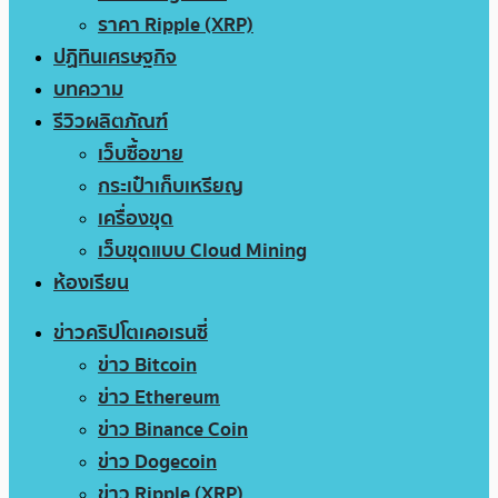
ราคา Ripple (XRP)
ปฏิทินเศรษฐกิจ
บทความ
รีวิวผลิตภัณฑ์
เว็บซื้อขาย
กระเป๋าเก็บเหรียญ
เครื่องขุด
เว็บขุดแบบ Cloud Mining
ห้องเรียน
ข่าวคริปโตเคอเรนซี่
ข่าว Bitcoin
ข่าว Ethereum
ข่าว Binance Coin
ข่าว Dogecoin
ข่าว Ripple (XRP)