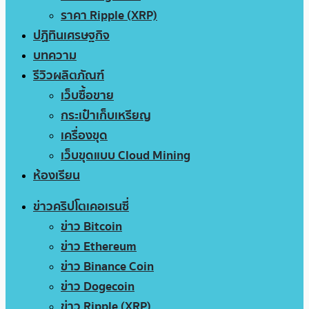
ราคา Ripple (XRP)
ปฏิทินเศรษฐกิจ
บทความ
รีวิวผลิตภัณฑ์
เว็บซื้อขาย
กระเป๋าเก็บเหรียญ
เครื่องขุด
เว็บขุดแบบ Cloud Mining
ห้องเรียน
ข่าวคริปโตเคอเรนซี่
ข่าว Bitcoin
ข่าว Ethereum
ข่าว Binance Coin
ข่าว Dogecoin
ข่าว Ripple (XRP)