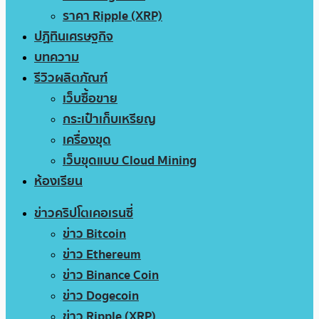
ราคา Ripple (XRP)
ปฏิทินเศรษฐกิจ
บทความ
รีวิวผลิตภัณฑ์
เว็บซื้อขาย
กระเป๋าเก็บเหรียญ
เครื่องขุด
เว็บขุดแบบ Cloud Mining
ห้องเรียน
ข่าวคริปโตเคอเรนซี่
ข่าว Bitcoin
ข่าว Ethereum
ข่าว Binance Coin
ข่าว Dogecoin
ข่าว Ripple (XRP)