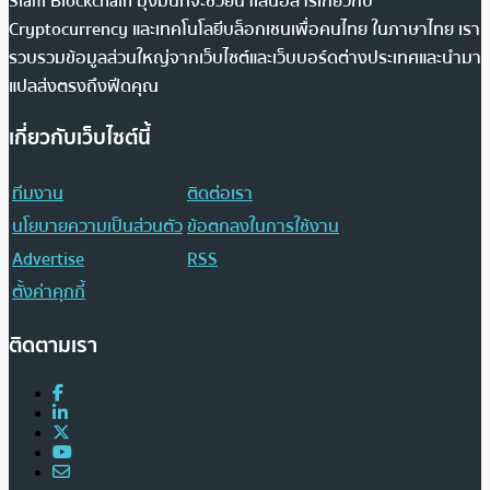
Siam Blockchain มุ่งมั่นที่จะช่วยนำเสนอสารเกี่ยวกับ
Cryptocurrency และเทคโนโลยีบล็อกเชนเพื่อคนไทย ในภาษาไทย เรา
รวบรวมข้อมูลส่วนใหญ่จากเว็บไซต์และเว็บบอร์ดต่างประเทศและนำมา
แปลส่งตรงถึงฟีดคุณ
เกี่ยวกับเว็บไซต์นี้
ทีมงาน
ติดต่อเรา
นโยบายความเป็นส่วนตัว
ข้อตกลงในการใช้งาน
Advertise
RSS
ตั้งค่าคุกกี้
ติดตามเรา