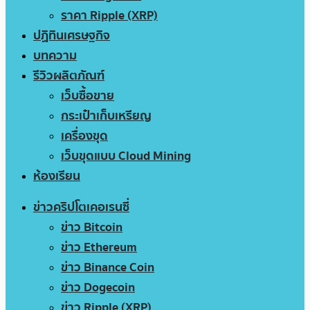
ราคา Ripple (XRP)
ปฏิทินเศรษฐกิจ
บทความ
รีวิวผลิตภัณฑ์
เว็บซื้อขาย
กระเป๋าเก็บเหรียญ
เครื่องขุด
เว็บขุดแบบ Cloud Mining
ห้องเรียน
ข่าวคริปโตเคอเรนซี่
ข่าว Bitcoin
ข่าว Ethereum
ข่าว Binance Coin
ข่าว Dogecoin
ข่าว Ripple (XRP)