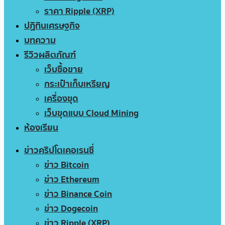
ราคา Ripple (XRP)
ปฏิทินเศรษฐกิจ
บทความ
รีวิวผลิตภัณฑ์
เว็บซื้อขาย
กระเป๋าเก็บเหรียญ
เครื่องขุด
เว็บขุดแบบ Cloud Mining
ห้องเรียน
ข่าวคริปโตเคอเรนซี่
ข่าว Bitcoin
ข่าว Ethereum
ข่าว Binance Coin
ข่าว Dogecoin
ข่าว Ripple (XRP)