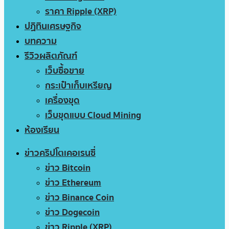
ราคา Ripple (XRP)
ปฏิทินเศรษฐกิจ
บทความ
รีวิวผลิตภัณฑ์
เว็บซื้อขาย
กระเป๋าเก็บเหรียญ
เครื่องขุด
เว็บขุดแบบ Cloud Mining
ห้องเรียน
ข่าวคริปโตเคอเรนซี่
ข่าว Bitcoin
ข่าว Ethereum
ข่าว Binance Coin
ข่าว Dogecoin
ข่าว Ripple (XRP)