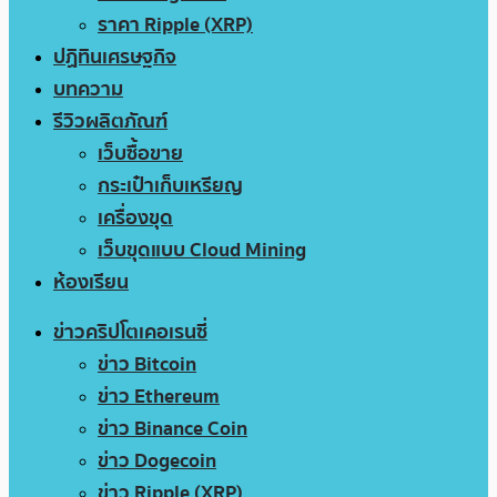
ราคา Ripple (XRP)
ปฏิทินเศรษฐกิจ
บทความ
รีวิวผลิตภัณฑ์
เว็บซื้อขาย
กระเป๋าเก็บเหรียญ
เครื่องขุด
เว็บขุดแบบ Cloud Mining
ห้องเรียน
ข่าวคริปโตเคอเรนซี่
ข่าว Bitcoin
ข่าว Ethereum
ข่าว Binance Coin
ข่าว Dogecoin
ข่าว Ripple (XRP)