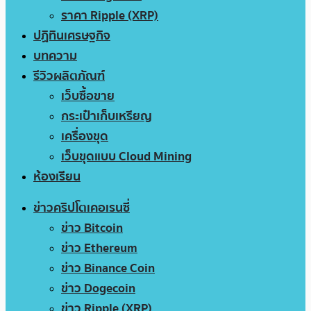
ราคา Ripple (XRP)
ปฏิทินเศรษฐกิจ
บทความ
รีวิวผลิตภัณฑ์
เว็บซื้อขาย
กระเป๋าเก็บเหรียญ
เครื่องขุด
เว็บขุดแบบ Cloud Mining
ห้องเรียน
ข่าวคริปโตเคอเรนซี่
ข่าว Bitcoin
ข่าว Ethereum
ข่าว Binance Coin
ข่าว Dogecoin
ข่าว Ripple (XRP)