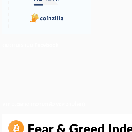
ติดตามเราบน Facebook
สภาวะตลาด (ความกลัว vs ความโลภ)