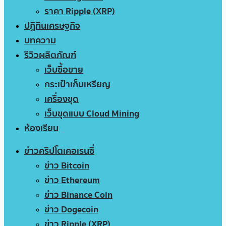
ราคา Ripple (XRP)
ปฏิทินเศรษฐกิจ
บทความ
รีวิวผลิตภัณฑ์
เว็บซื้อขาย
กระเป๋าเก็บเหรียญ
เครื่องขุด
เว็บขุดแบบ Cloud Mining
ห้องเรียน
ข่าวคริปโตเคอเรนซี่
ข่าว Bitcoin
ข่าว Ethereum
ข่าว Binance Coin
ข่าว Dogecoin
ข่าว Ripple (XRP)