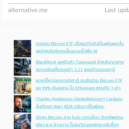
ประเด็นล่าสุด
กองทุน Bitcoin ETF เจ๊งและปิดตัวเป็นแห่งแรกใน
สหรัฐหลังเงินทุนไหลออกไปฝั่ง AI
BlackRock ลุยเปิดตัว Tokenized สำหรับกองทุน
ตลาดเงินยุโรปมูลค่า 3.11 แสนล้านดอลลาร์
แบงก์ใหญ่สุดของอิตาลี ลดสัดส่วน Bitcoin ETF
ลง 99% หันลงทุน ใน Ethereum แทนถึง 3 เท่า
Charles Hoskinson ปลุกพลังคอมมูฯ Cardano
ลั่นต้องการพา ADA กลับมาเป็นผู้ชนะ
นักขุด Bitcoin สาย Solo เจอบล็อก รับทรัพย์คน
เดียว 6.6 ล้านบาท ไม่สนวิกฤตศรัทธาคริปโทฯ