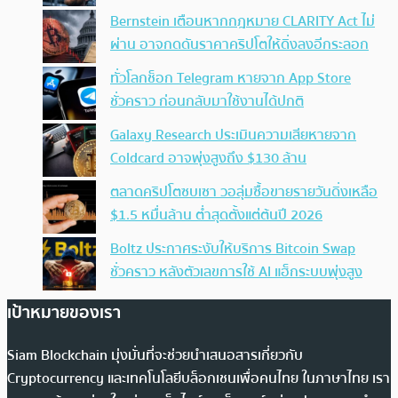
Bernstein เตือนหากกฎหมาย CLARITY Act ไม่
ผ่าน อาจกดดันราคาคริปโตให้ดิ่งลงอีกระลอก
ทั่วโลกช็อก Telegram หายจาก App Store
ชั่วคราว ก่อนกลับมาใช้งานได้ปกติ
Galaxy Research ประเมินความเสียหายจาก
Coldcard อาจพุ่งสูงถึง $130 ล้าน
ตลาดคริปโตซบเซา วอลุ่มซื้อขายรายวันดิ่งเหลือ
$1.5 หมื่นล้าน ต่ำสุดตั้งแต่ต้นปี 2026
Boltz ประกาศระงับให้บริการ Bitcoin Swap
ชั่วคราว หลังตัวเลขการใช้ AI แฮ็กระบบพุ่งสูง
เป้าหมายของเรา
Siam Blockchain มุ่งมั่นที่จะช่วยนำเสนอสารเกี่ยวกับ
Cryptocurrency และเทคโนโลยีบล็อกเชนเพื่อคนไทย ในภาษาไทย เรา