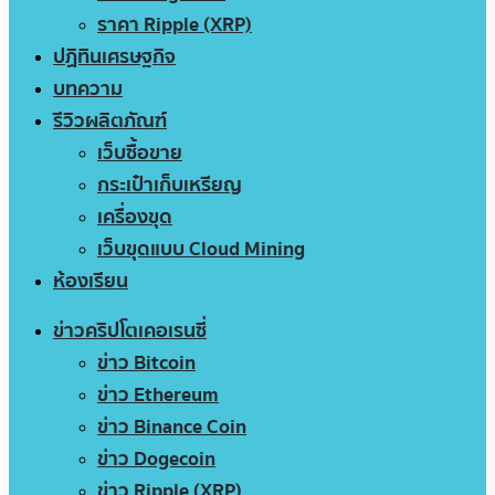
ราคา Ripple (XRP)
ปฏิทินเศรษฐกิจ
บทความ
รีวิวผลิตภัณฑ์
เว็บซื้อขาย
กระเป๋าเก็บเหรียญ
เครื่องขุด
เว็บขุดแบบ Cloud Mining
ห้องเรียน
ข่าวคริปโตเคอเรนซี่
ข่าว Bitcoin
ข่าว Ethereum
ข่าว Binance Coin
ข่าว Dogecoin
ข่าว Ripple (XRP)