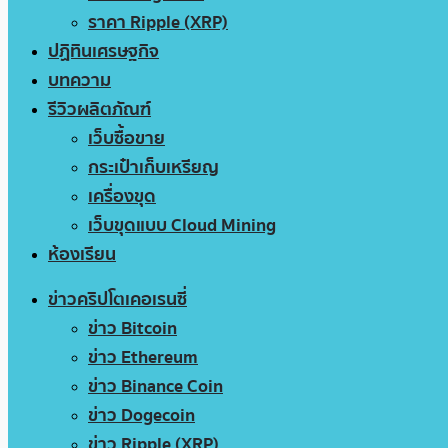
ราคา Ripple (XRP)
ปฏิทินเศรษฐกิจ
บทความ
รีวิวผลิตภัณฑ์
เว็บซื้อขาย
กระเป๋าเก็บเหรียญ
เครื่องขุด
เว็บขุดแบบ Cloud Mining
ห้องเรียน
ข่าวคริปโตเคอเรนซี่
ข่าว Bitcoin
ข่าว Ethereum
ข่าว Binance Coin
ข่าว Dogecoin
ข่าว Ripple (XRP)