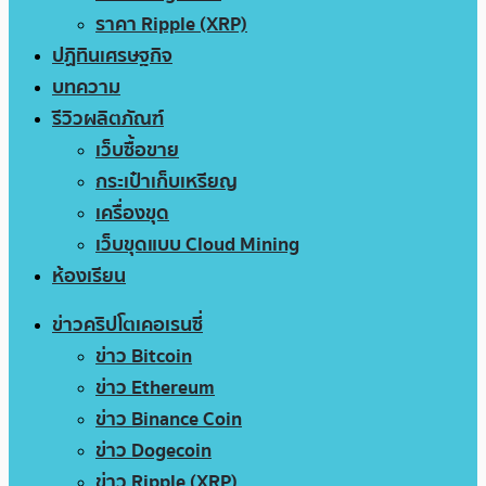
ราคา Ripple (XRP)
ปฏิทินเศรษฐกิจ
บทความ
รีวิวผลิตภัณฑ์
เว็บซื้อขาย
กระเป๋าเก็บเหรียญ
เครื่องขุด
เว็บขุดแบบ Cloud Mining
ห้องเรียน
ข่าวคริปโตเคอเรนซี่
ข่าว Bitcoin
ข่าว Ethereum
ข่าว Binance Coin
ข่าว Dogecoin
ข่าว Ripple (XRP)