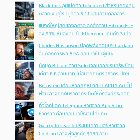
BlackRock ลุยเปิดตัว Tokenized สำหรับกองทุน
ตลาดเงินยุโรปมูลค่า 3.11 แสนล้านดอลลาร์
แบงก์ใหญ่สุดของอิตาลี ลดสัดส่วน Bitcoin ETF
ลง 99% หันลงทุน ใน Ethereum แทนถึง 3 เท่า
Charles Hoskinson ปลุกพลังคอมมูฯ Cardano
ลั่นต้องการพา ADA กลับมาเป็นผู้ชนะ
นักขุด Bitcoin สาย Solo เจอบล็อก รับทรัพย์คน
เดียว 6.6 ล้านบาท ไม่สนวิกฤตศรัทธาคริปโทฯ
Bernstein เตือนหากกฎหมาย CLARITY Act ไม่
ผ่าน อาจกดดันราคาคริปโตให้ดิ่งลงอีกระลอก
ทั่วโลกช็อก Telegram หายจาก App Store
ชั่วคราว ก่อนกลับมาใช้งานได้ปกติ
Galaxy Research ประเมินความเสียหายจาก
Coldcard อาจพุ่งสูงถึง $130 ล้าน