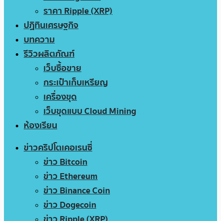
ราคา Ripple (XRP)
ปฏิทินเศรษฐกิจ
บทความ
รีวิวผลิตภัณฑ์
เว็บซื้อขาย
กระเป๋าเก็บเหรียญ
เครื่องขุด
เว็บขุดแบบ Cloud Mining
ห้องเรียน
ข่าวคริปโตเคอเรนซี่
ข่าว Bitcoin
ข่าว Ethereum
ข่าว Binance Coin
ข่าว Dogecoin
ข่าว Ripple (XRP)