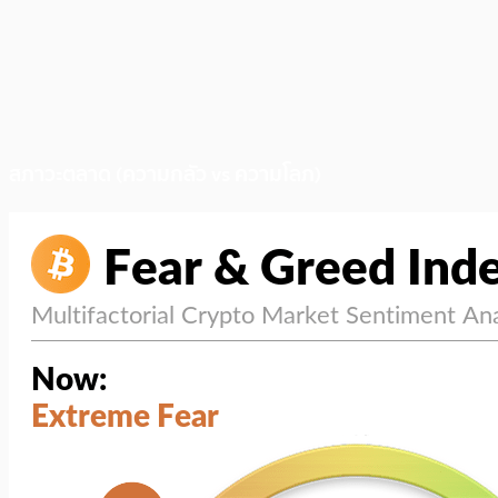
สภาวะตลาด (ความกลัว vs ความโลภ)