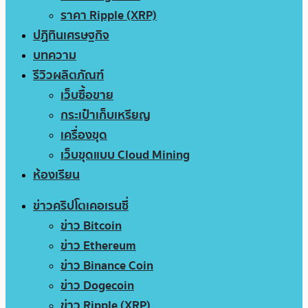
ราคา Ripple (XRP)
ปฏิทินเศรษฐกิจ
บทความ
รีวิวผลิตภัณฑ์
เว็บซื้อขาย
กระเป๋าเก็บเหรียญ
เครื่องขุด
เว็บขุดแบบ Cloud Mining
ห้องเรียน
ข่าวคริปโตเคอเรนซี่
ข่าว Bitcoin
ข่าว Ethereum
ข่าว Binance Coin
ข่าว Dogecoin
ข่าว Ripple (XRP)