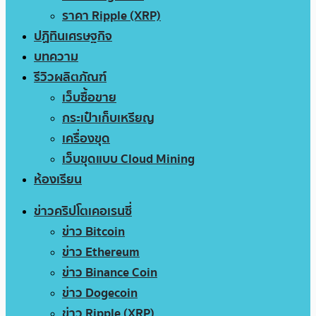
ราคา Ripple (XRP)
ปฏิทินเศรษฐกิจ
บทความ
รีวิวผลิตภัณฑ์
เว็บซื้อขาย
กระเป๋าเก็บเหรียญ
เครื่องขุด
เว็บขุดแบบ Cloud Mining
ห้องเรียน
ข่าวคริปโตเคอเรนซี่
ข่าว Bitcoin
ข่าว Ethereum
ข่าว Binance Coin
ข่าว Dogecoin
ข่าว Ripple (XRP)